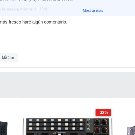
la escala menor: I I I VII
Mostrar más
rdes pertenecen a la tonalidad de Bm como hemos visto antes. Obser
ás fresco haré algún comentario.
 sensible de Si) y que el LA (mayor) tiene en el bajo Do#. (La tercera d
)? Bemol sexta?? Y que significa? He visto que en el arpegio que realiza 
 si re fa# y supongo que el (b6) se refiere a que el sol es la 6 bemol?
de quinta aumentada. Puede ser?
Citar
-32%