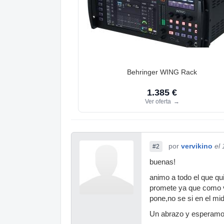
Behringer WING Rack
1.385 €
Ver oferta
→
por
vervikino
el
#2
buenas!
animo a todo el que quie
promete ya que como v
pone,no se si en el mid
Un abrazo y esperamo