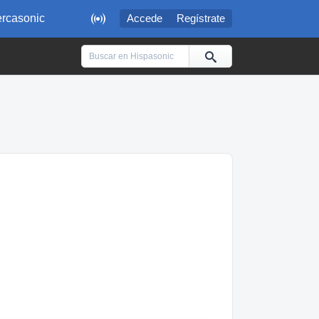

rcasonic
Accede
Regístrate