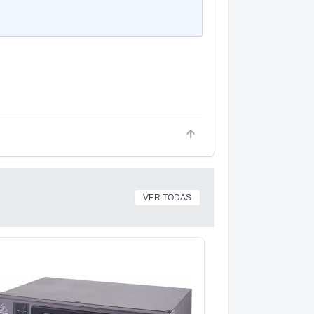
vamos también que después de Si tiene
e La (una inversión?)
toca las notas: si fa# sol si fa# re fa#. La
? Aunque ese intervalo siempre lo he
VER TODAS