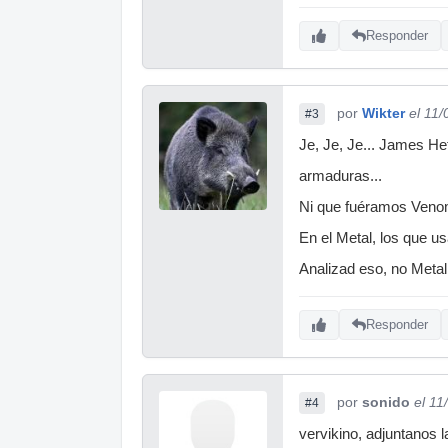
Responder
por
Wikter
el 11
#3
Je, Je, Je... James Hetf
armaduras...
Ni que fuéramos Venom o
En el Metal, los que 
Analizad eso, no Metalli
Responder
por
sonido
el 11
#4
vervikino, adjuntanos la