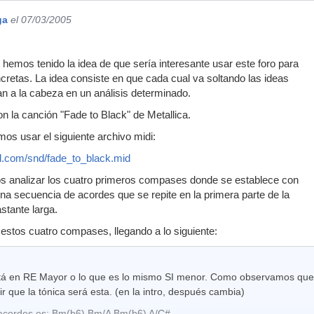
ga
el 07/03/2005
 hemos tenido la idea de que sería interesante usar este foro para
cretas. La idea consiste en que cada cual va soltando las ideas
n a la cabeza en un análisis determinado.
la canción "Fade to Black" de Metallica.
s usar el siguiente archivo midi:
pod.com/snd/fade_to_black.mid
 analizar los cuatro primeros compases donde se establece con
una secuencia de acordes que se repite en la primera parte de la
stante larga.
 estos cuatro compases, llegando a lo siguiente:
á en RE Mayor o lo que es lo mismo SI menor. Como observamos que 
 que la tónica será esta. (en la intro, después cambia)
 acordes es: Bm(b6) Bm/A Bm(b6) A/C#