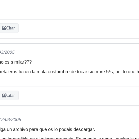
Citar
/03/2005
no es similar???
taleros tienen la mala costumbre de tocar siempre 5ªs, por lo que
Citar
 12/03/2005
a un archivo para que os lo podais descargar.
un imperdible en el mismo mensaje. En cuanto lo sepa , cuelgo la pa