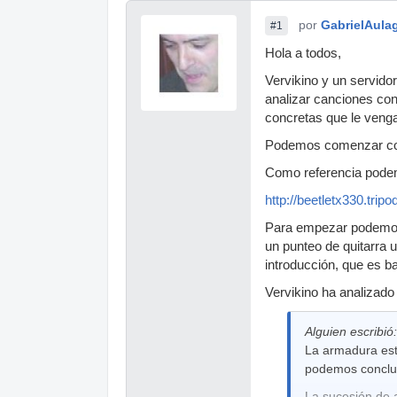
por
GabrielAula
#1
Hola a todos,
Vervikino y un servidor
analizar canciones con
concretas que le venga
Podemos comenzar con 
Como referencia podemo
http://beetletx330.tri
Para empezar podemos
un punteo de quitarra 
introducción, que es ba
Vervikino ha analizado
Alguien escribió:
La armadura est
podemos concluir
La sucesión de