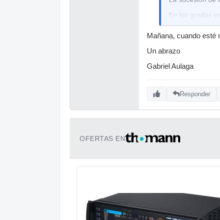
En los grados en 
Todos estos aco
Mañana, cuando esté m
enel bajo La (la
Un abrazo
Nota: que es (b6
triada de Bm es:
Gabriel Aulaga
conocido como 
Responder
OFERTAS EN