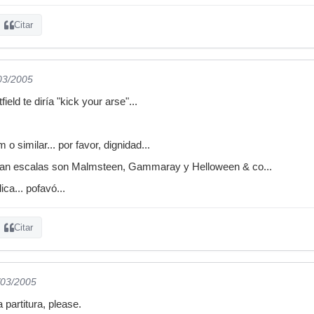
Citar
/03/2005
ield te diría "kick your arse"...
 similar... por favor, dignidad...
usan escalas son Malmsteen, Gammaray y Helloween & co...
ca... pofavó...
Citar
/03/2005
 partitura, please.