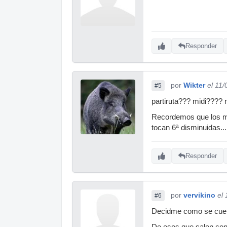
Responder
por
Wikter
el 11
#5
partiruta??? midi???? 
Recordemos que los me
tocan 6ª disminuidas...
Responder
por
vervikino
el
#6
Decidme como se cuelg
De esos que salen con 