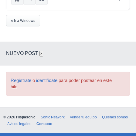
« Ir a Windows
NUEVO POST
×
Regístrate
o
identifícate
para poder postear en este
hilo
© 2026
Hispasonic
Sonic Network
Vende tu equipo
Quiénes somos
Avisos legales
Contacto