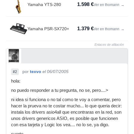
1.598 €
Yamaha YTS-280
Ver en thomann
→
1.379 €
Yamaha PSR-SX720+
Ver en thomann
→
Enlaces de afiliación
por
texvo
el 06/07/2005
#2
hola:
no puedo responder a tu pregunta, no se, pero....>
ni idea si funciona o no tal como te voy a comentar, pero
hacer la prueva no te costar mucho... lo que queria decir:
instala los drivers asio4all que encontraras en la red, son
unos drivers genericos ASIO, es posible que funcionen
con esa tarjeta y Logic los vea.... no lo se, ya digo.