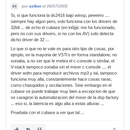
por
solker
el 06/07/2005
#4
Si, si que funciona la ds2416 bajo winxp, peeeero ....
siempre hay algun pero, solo funciona con los drivers de
32bit ... de echo el cubase (en lo0gic me ha funcionado,
pero no con sus drivers, si no con los AV) solo detecta
dicho driver de 32 ...
Lo que si que no te vale es para otro tipo de cosas, por
ejmplo, en la mayoria de VSTi's en forma standalone, no
sonaba, a no ser que le metira el c-console o similar, el
V-stack tampoco sonaba sin el mixer c-console .... el
driver wdm para reproducir archivos mp3 y tal, tampoco
funciona muy alla, constantemente hace cosas raras,
como chasquidos y oscilaciones. Sine embargo en el
cubase se puede trabajar muy bien a excepcion de que
se caragron la automatizacion del mixer de la dsp factory
... eso si, la latencia es algo alta a estas alturas ...
Pruebala con el cubase a ver que tal ...