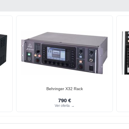
Behringer X32 Rack
790 €
Ver oferta
→