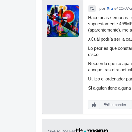
por
Xiu
el 11/07/
#1
Hace unas semanas me 
supuestamente 498MB t
(aparentemente), me 
¿Cuál podría ser la ca
Lo peor es que consta
disco
Recuerdo que su aparic
aunque tras otra actual
Utilizo el ordenador p
Si alguien tiene alguna
Responder
OFERTAS EN