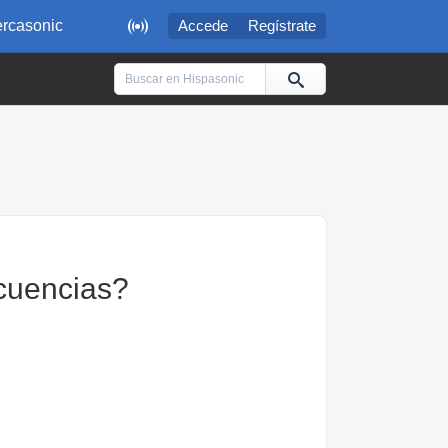

rcasonic
Accede
Regístrate
cuencias?