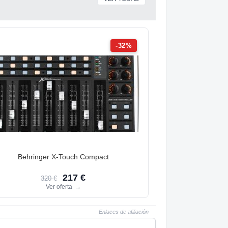
-32%
Behringer X-Touch Compact
217 €
320 €
Ver oferta
→
Enlaces de afiliación