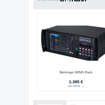
Behringer WING Rack
1.385 €
Ver oferta
→