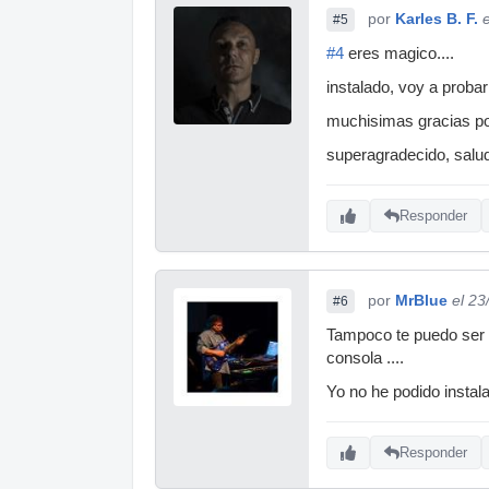
por
Karles B. F.
#5
#4
eres magico....
instalado, voy a proba
muchisimas gracias po
superagradecido, salu
Responder
por
MrBlue
el 23
#6
Tampoco te puedo ser 
consola ....
Yo no he podido instala
Responder