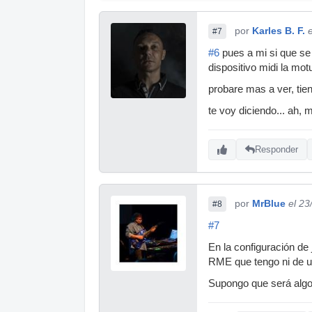
por
Karles B. F.
#7
#6
pues a mi si que se
dispositivo midi la mot
probare mas a ver, tie
te voy diciendo... ah, 
Responder
por
MrBlue
el 23
#8
#7
En la configuración de 
RME que tengo ni de una
Supongo que será algo 