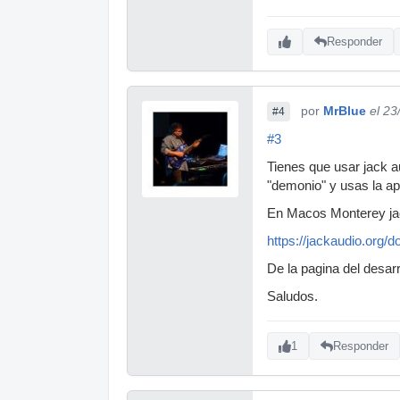
Responder
por
MrBlue
el 23
#4
#3
Tienes que usar jack au
"demonio" y usas la app
En Macos Monterey jack
https://jackaudio.org/
De la pagina del desar
Saludos.
1
Responder