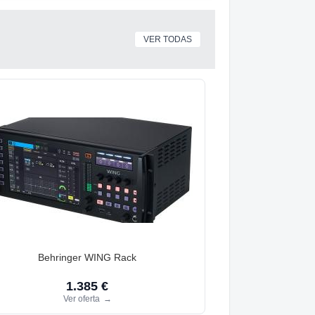
VER TODAS
Behringer WING Rack
1.385 €
Ver oferta
→