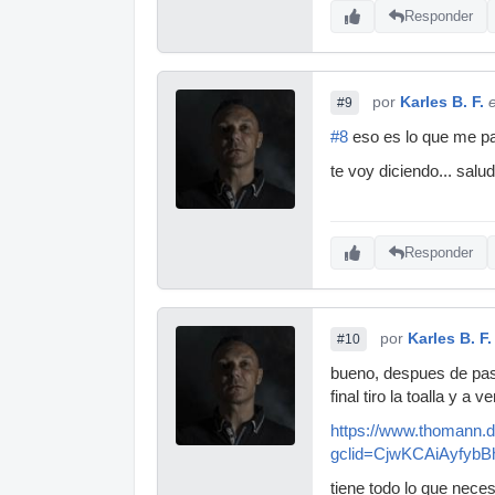
Responder
por
Karles B. F.
#9
#8
eso es lo que me pas
te voy diciendo... salu
Responder
por
Karles B. F.
#10
bueno, despues de pasa
final tiro la toalla y a 
https://www.thomann.
gclid=CjwKCAiAyfy
tiene todo lo que nece