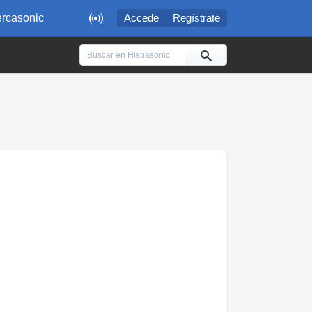

rcasonic
Accede
Regístrate