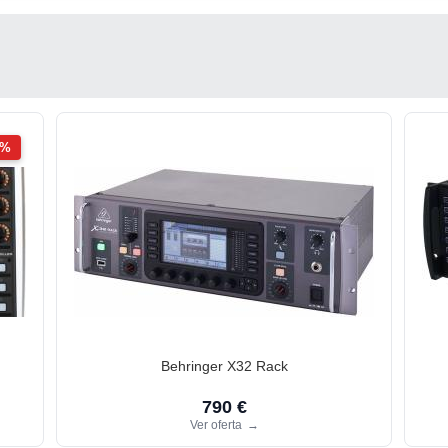
2%
Behringer X32 Rack
790 €
Ver oferta
→