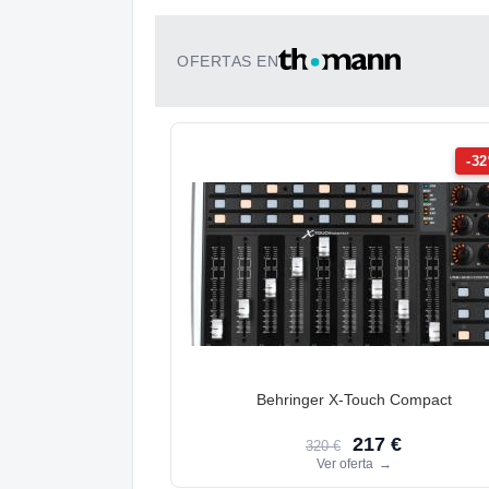
OFERTAS EN
-3
Behringer X-Touch Compact
217 €
320 €
Ver oferta
→