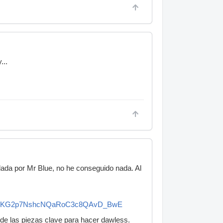
...
dada por Mr Blue, no he conseguido nada. Al
hN3KG2p7NshcNQaRoC3c8QAvD_BwE
 de las piezas clave para hacer dawless.