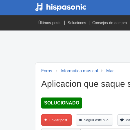
Últimos posts
Soluciones
Consejos de compra
Foros
Informática musical
Mac
Aplicacion que saque 
SOLUCIONADO
Enviar post
Seguir este hilo
Ma