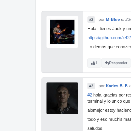
por
MrBlue
el 23
#2
Hola , tienes Jack y u
https://github.com/x42
Lo demás que conozco 
1
Responder
por
Karles B. F.
#3
#2
hola, gracias por r
terminal y lo unico qu
alomejor estoy haciendo
todo y eso muchisimas
saludos.