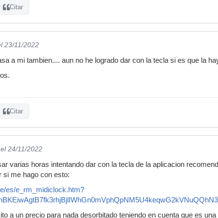
Citar
el 23/11/2022
a a mi tambien.... aun no he logrado dar con la tecla si es que la hay
dos.
Citar
el 24/11/2022
r varias horas intentando dar con la tecla de la aplicacion recomen
ver si me hago con esto:
de/es/e_rm_midiclock.htm?
bBhBKEiwAgtB7fk3rhjBjlIWhGn0mVphQpNM5U4keqwG2kVNuQQ
sito a un precio para nada desorbitado teniendo en cuenta que es una