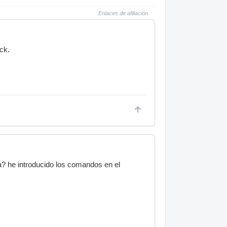
Enlaces de afiliación
ck.
a? he introducido los comandos en el