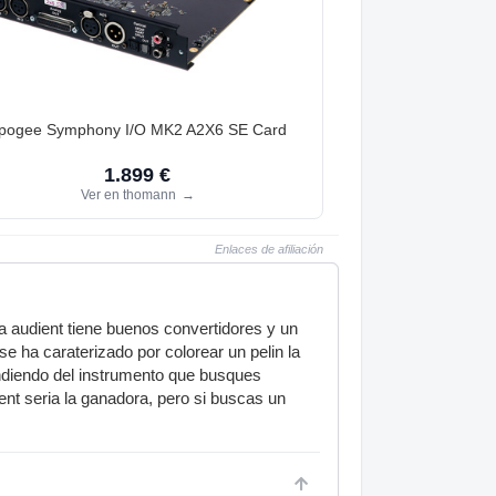
pogee Symphony I/O MK2 A2X6 SE Card
1.899 €
Ver en thomann
→
Enlaces de afiliación
la audient tiene buenos convertidores y un
e ha caraterizado por colorear un pelin la
ndiendo del instrumento que busques
ent seria la ganadora, pero si buscas un