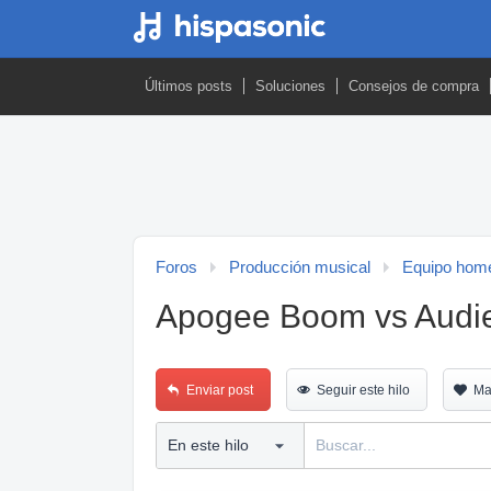
Últimos posts
Soluciones
Consejos de compra
Foros
Producción musical
Equipo home
Apogee Boom vs Audie
Enviar post
Seguir este hilo
Ma