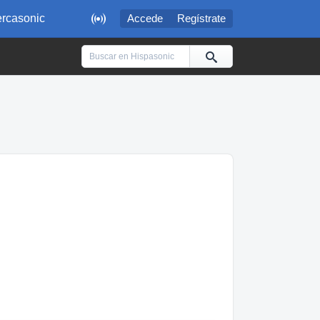

rcasonic
Accede
Regístrate