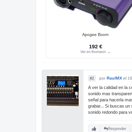
Apogee Boom
192 €
Ver en thomann
→
por
RaulMX
el 1
#2
A ver la calidad en la
sonido mas transparent
señal para hacerla ma
grabar... Si buscas un 
sonido redondo para vo
Responder