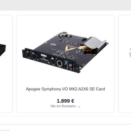
Apogee Symphony I/O MK2 A2X6 SE Card
1.899 €
Ver en thomann
→