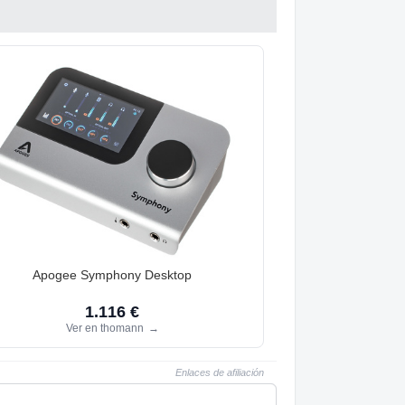
Apogee Symphony Desktop
1.116 €
Ver en thomann
→
Enlaces de afiliación