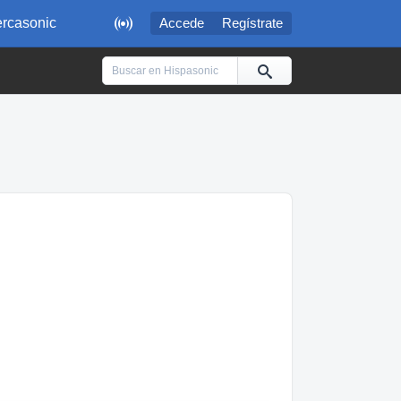

rcasonic
Accede
Regístrate