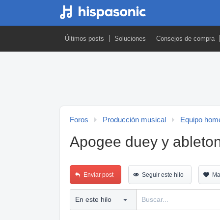
Últimos posts
Soluciones
Consejos de compra
Foros
Producción musical
Equipo home
Apogee duey y ableton
Enviar post
Seguir este hilo
Ma