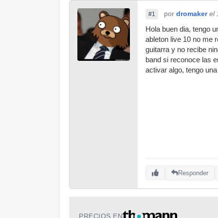
por
dromaker
el
#1
Hola buen dia, tengo u
ableton live 10 no me 
guitarra y no recibe n
band si reconoce las e
activar algo, tengo un
Responder
PRECIOS EN