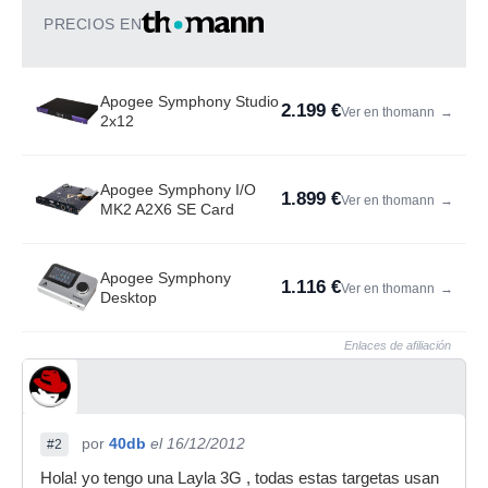
PRECIOS EN
Apogee Symphony Studio
2.199 €
Ver en thomann
→
2x12
Apogee Symphony I/O
1.899 €
Ver en thomann
→
MK2 A2X6 SE Card
Apogee Symphony
1.116 €
Ver en thomann
→
Desktop
Enlaces de afiliación
por
40db
el 16/12/2012
#2
Hola! yo tengo una Layla 3G , todas estas targetas usan