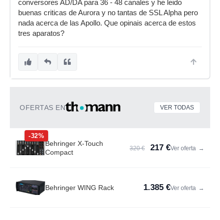
conversores AD/DA para 36 - 48 canales y he leido
buenas criticas de Aurora y no tantas de SSL Alpha pero
nada acerca de las Apollo. Que opinais acerca de estos
tres aparatos?
OFERTAS EN
VER TODAS
-32%
Behringer X-Touch
217 €
320 €
Ver oferta
→
Compact
1.385 €
Behringer WING Rack
Ver oferta
→