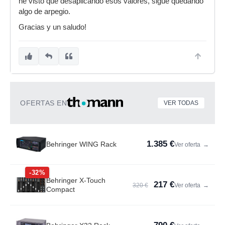
he visto que desaplicando esos valores, sigue quedando
algo de arpegio.
Gracias y un saludo!
OFERTAS EN
VER TODAS
1.385 €
Behringer WING Rack
Ver oferta
→
-32%
Behringer X-Touch
217 €
320 €
Ver oferta
→
Compact