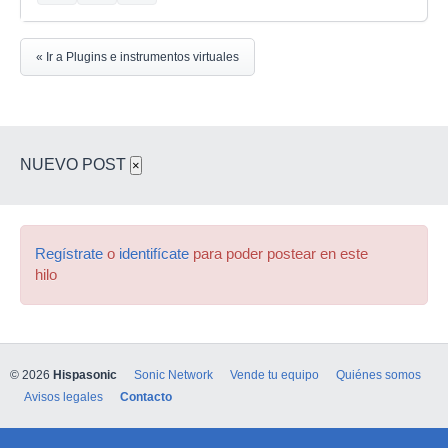
« Ir a Plugins e instrumentos virtuales
NUEVO POST
×
Regístrate
o
identifícate
para poder postear en este
hilo
© 2026
Hispasonic
Sonic Network
Vende tu equipo
Quiénes somos
Avisos legales
Contacto