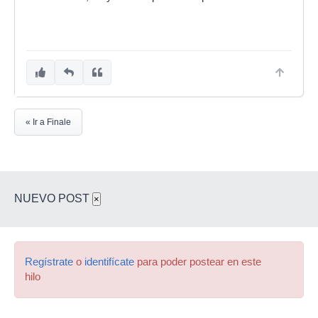
« Ir a Finale
NUEVO POST
×
Regístrate
o
identifícate
para poder postear en este
hilo