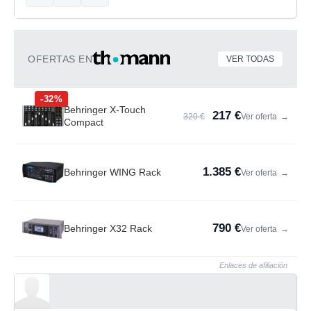
OFERTAS EN
VER TODAS
-32%
Behringer X-Touch
217 €
320 €
Ver oferta
→
Compact
1.385 €
Behringer WING Rack
Ver oferta
→
790 €
Behringer X32 Rack
Ver oferta
→
Enlaces de afiliación