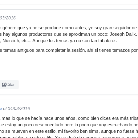
/03/2016
 género que ya no se produce como antes, yo soy gran seguidor de e
s hay algunos productores que se aproximan un poco: Joseph Dalik
, Niereich, etc... Aunque los temas ya no son tan tribaleros
e temas antiguos para completar la sesión, ahí si tienes temazos por 
Citar
o
el 04/03/2016
 mas lo que se hacía hace unos años, como bien dices era más triba
ue estoy un poco desconectado pero lo poco que voy escuchando no 
no se mueven en este estilo, mi favorito ben sims, aunque no fuese 
ovechables en este estilo. Yo ya dejé de comprar hardgroove aunque