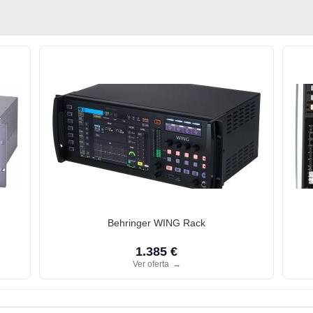
Behringer WING Rack
1.385 €
Ver oferta
→