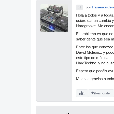
por
franescuder
#1
Hola a todos y a toda
quiero dar un cambio y
Hardgroove. Me encan
El problema es que no 
saber gente que sea m
Entre los que conozco
David Moleon,.. y poc
este tipo de música. L
HardTechno, y no busco
Espero que podáis ayu
Muchas gracias a todo
1
Responder