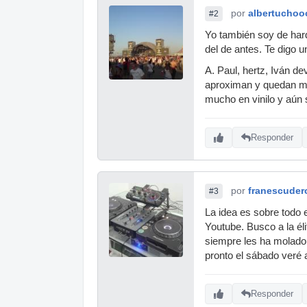
por
albertuchoo
#2
Yo también soy de har
del de antes. Te digo
A. Paul, hertz, Iván d
aproximan y quedan mu
mucho en vinilo y aún 
Responder
por
franescuder
#3
La idea es sobre todo
Youtube. Busco a la é
siempre les ha molado 
pronto el sábado veré
Responder