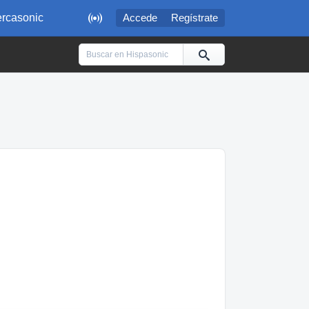

rcasonic
Accede
Regístrate