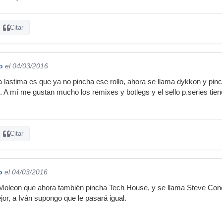
Citar
o
el 04/03/2016
la lastima es que ya no pincha ese rollo, ahora se llama dykkon y p
 A mí me gustan mucho los remixes y botlegs y el sello p.series ti
Citar
o
el 04/03/2016
Moleon que ahora también pincha Tech House, y se llama Steve Conell
jor, a Iván supongo que le pasará igual.