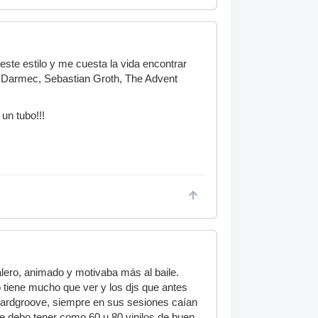
ste estilo y me cuesta la vida encontrar
, Darmec, Sebastian Groth, The Advent
un tubo!!!
lero, animado y motivaba más al baile.
tiene mucho que ver y los djs que antes
hardgroove, siempre en sus sesiones caían
 debo tener como 60 u 80 vinilos de buen