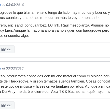
o
el 03/03/2016
dgroove lo que últimamente lo tengo de lado, hay muchos y buenos 
 unos cuantos y cuando se me ocurran más te voy comentando.
evero, eric sand, boriqua tribez, DJ link, Raúl mezcolanza. Algunos 
y bien. Aunque la mayoría ahora ya no siguen con hardgroove pero
se encuentra algo.
Citar
o
el 03/03/2016
 eso, productores conocidos con mucho material como el Moleon por e
lite del Hardgroove, y si son temazos sueltos también. Cosas conoc
este tipo de música y la sesión va también por ellos. Aunque a mí c
 a Du´Art y me daré el cierre con Alex TB & Buchecha, ¿qué mejor m
Citar