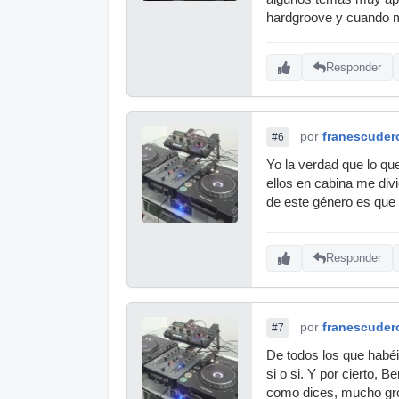
hardgroove y cuando 
Responder
por
franescuder
#6
Yo la verdad que lo qu
ellos en cabina me div
de este género es que en
Responder
por
franescuder
#7
De todos los que habé
si o si. Y por cierto, 
como dices, mucho gr