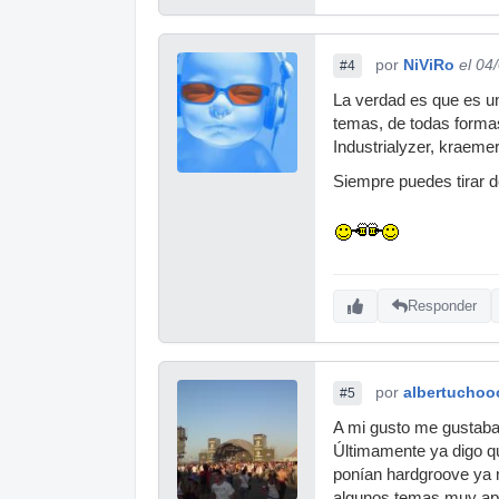
por
NiViRo
el 04
#4
La verdad es que es un
temas, de todas forma
Industrialyzer, kraemer
Siempre puedes tirar d
Responder
por
albertuchoo
#5
A mi gusto me gustaba
Últimamente ya digo q
ponían hardgroove ya 
algunos temas muy apr