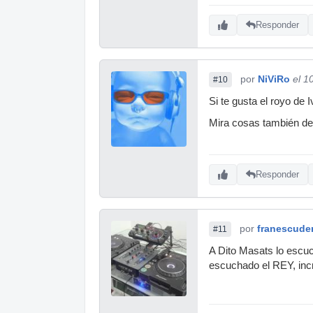
Responder
por
NiViRo
el 1
#10
Si te gusta el royo de
Mira cosas también de 
Responder
por
franescude
#11
A Dito Masats lo escuc
escuchado el REY, incr