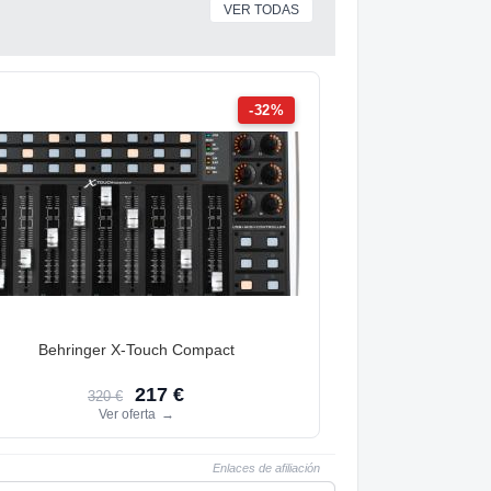
VER TODAS
-32%
Behringer X-Touch Compact
217 €
320 €
Ver oferta
→
Enlaces de afiliación