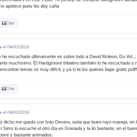
me apetece pues les doy caña
Citar
o
el 04/03/2016
e he escuchado últimamente es sobre todo a David Moleon, Du´Art..,
ierto muchísimo. El Hardgroove tribalero también lo he escuchado y
contrar temas es muy difícil, y ya si te los quieres bajar gratis puffff.
Citar
o
el 04/03/2016
is dicho me quedo con Iván Devero, ostia que buen royo maneja, en 
Ben Sims lo escuché el otro día en Granada y la lió bastante, en el b
oove y bastante animados.