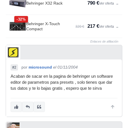
790 €
Behringer X32 Rack
Ver oferta
→
-32%
Behringer X-Touch
217 €
320 €
Ver oferta
→
Compact
Enlaces de afiliación
por
microsound
el 01/11/2004
#2
Acaban de sacar en la pagina de behringer un software
editor de parametros para presets , solo tienes que dar
tus datos y te lo bajas gratis , espero que te sirva