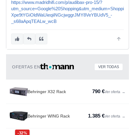
https://www.madridhifi.com/p/audibax-pro-15/?
utm_source=Google%20Shopping&utm_medium=Shopping&
Xpe9tYGiOldWaUieqiiNGcjwggrJMY8VeYBUdV5_-
_s68aApqTEALw_wcB
OFERTAS EN
VER TODAS
790 €
Behringer X32 Rack
Ver oferta
→
1.385 €
Behringer WING Rack
Ver oferta
→
-32%