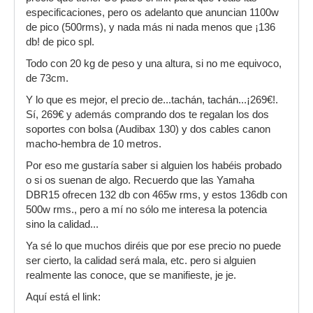
especificaciones, pero os adelanto que anuncian 1100w
de pico (500rms), y nada más ni nada menos que ¡136
db! de pico spl.
Todo con 20 kg de peso y una altura, si no me equivoco,
de 73cm.
Y lo que es mejor, el precio de...tachán, tachán...¡269€!.
Sí, 269€ y además comprando dos te regalan los dos
soportes con bolsa (Audibax 130) y dos cables canon
macho-hembra de 10 metros.
Por eso me gustaría saber si alguien los habéis probado
o si os suenan de algo. Recuerdo que las Yamaha
DBR15 ofrecen 132 db con 465w rms, y estos 136db con
500w rms., pero a mí no sólo me interesa la potencia
sino la calidad...
Ya sé lo que muchos diréis que por ese precio no puede
ser cierto, la calidad será mala, etc. pero si alguien
realmente las conoce, que se manifieste, je je.
Aquí está el link: