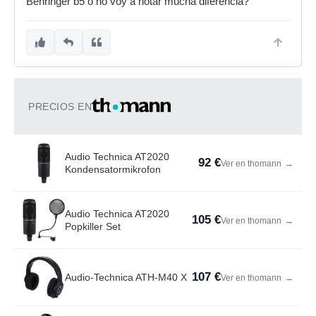
Behringer b5 o no voy a notar mucha diferencia?
PRECIOS EN
Audio Technica AT2020
92 €
Ver en thomann
→
Kondensatormikrofon
Audio Technica AT2020
105 €
Ver en thomann
→
Popkiller Set
107 €
Audio-Technica ATH-M40 X
Ver en thomann
→