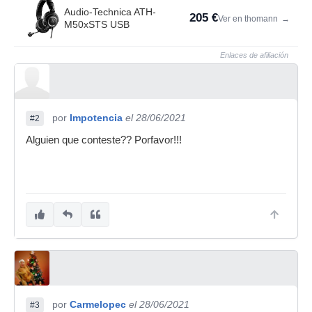
Audio-Technica ATH-
205 €
Ver en thomann
→
M50xSTS USB
Enlaces de afiliación
por
Impotencia
el 28/06/2021
#2
Alguien que conteste?? Porfavor!!!
por
Carmelopec
el 28/06/2021
#3