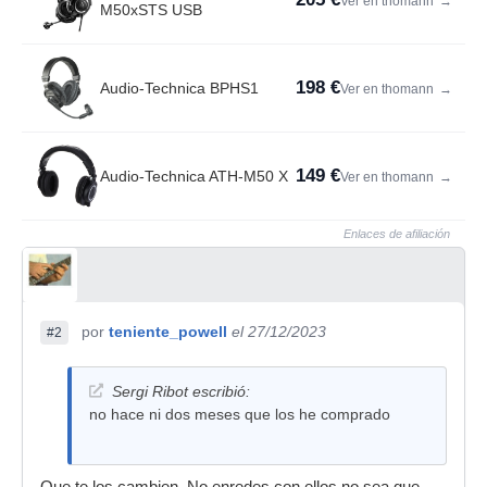
Ver en thomann
→
M50xSTS USB
198 €
Audio-Technica BPHS1
Ver en thomann
→
149 €
Audio-Technica ATH-M50 X
Ver en thomann
→
Enlaces de afiliación
por
teniente_powell
el 27/12/2023
#2
Sergi Ribot escribió:
no hace ni dos meses que los he comprado