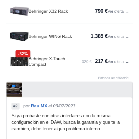
790 €
Behringer X32 Rack
Ver oferta
→
1.385 €
Behringer WING Rack
Ver oferta
→
-32%
Behringer X-Touch
217 €
320 €
Ver oferta
→
Compact
Enlaces de afiliación
por
RaulMX
el 03/07/2023
#2
Si ya probaste con otras interfaces con la misma
configuración en el DAW, busca la garantia y que te la
cambien, debe tener algun problema interno.