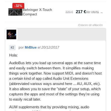
-32%
Behringer X-Touch
217 €
320 €
Ver oferta
→
Compact
Enlaces de afiliación
por
MrBlue
el 20/12/2017
#2
Hola:
AudioBus lets you load up several apps at the same time
and easily switch between them. It simplifies making
things work together. Now support MIDI, and doesn't host
a certain kind of app called Audio Unit Extensions
(abbreviated various ways around here ... AU, AUX, etc).
It also allows you to save the "state" of your setup, which
captures the apps and most of the settings they're using
to easily recall later.
AUM supplements that by providing mixing, audio