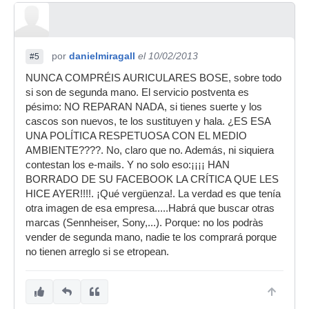
por
danielmiragall
el 10/02/2013
#5
NUNCA COMPRÉIS AURICULARES BOSE, sobre todo
si son de segunda mano. El servicio postventa es
pésimo: NO REPARAN NADA, si tienes suerte y los
cascos son nuevos, te los sustituyen y hala. ¿ES ESA
UNA POLÍTICA RESPETUOSA CON EL MEDIO
AMBIENTE????. No, claro que no. Además, ni siquiera
contestan los e-mails. Y no solo eso:¡¡¡¡ HAN
BORRADO DE SU FACEBOOK LA CRÍTICA QUE LES
HICE AYER!!!!. ¡Qué vergüenza!. La verdad es que tenía
otra imagen de esa empresa.....Habrá que buscar otras
marcas (Sennheiser, Sony,...). Porque: no los podràs
vender de segunda mano, nadie te los comprará porque
no tienen arreglo si se etropean.