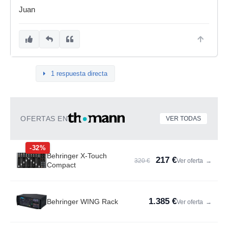
Juan
1 respuesta directa
OFERTAS EN
VER TODAS
-32%
Behringer X-Touch
217 €
320 €
Ver oferta
→
Compact
1.385 €
Behringer WING Rack
Ver oferta
→