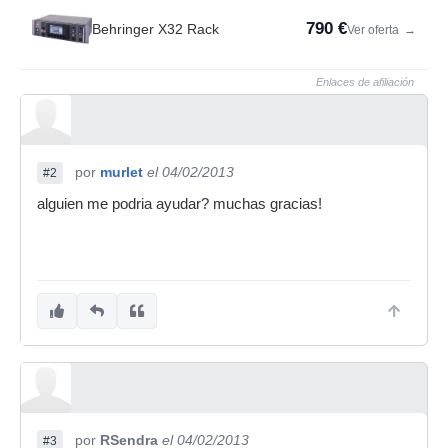
790 €
Behringer X32 Rack
Ver oferta
→
Enlaces de afiliación
por
murlet
el 04/02/2013
#2
alguien me podria ayudar? muchas gracias!
por
RSendra
el 04/02/2013
#3