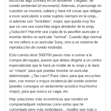
escuchar algo (sonido) en un ambiente "cargado" de
sonido ambiental (el escenario). Además, el personaje en
cuestión se moverá, saltará y hará mil cosas que obligan
a esos auriculares a estar sujetos siempre en la oreja...
si además son "invisibles", mejor, que queda muy feo
que se vea una manchita negra alrededor de la oreja.
¿Solución? Hacerte una copia de tu pavellón auricular e
insertar dentro un auricular "normal". Cuando digo normal
no me refiero a un auricular Sony, sino a un sistema de
reproducción de sonido estándar.
Esto cuesta otros 500/700 pavos más a sumar a la
compra del equipo, puesto que debes dirigirte a un centro
especializado que te hará un molde de tu oreja y te dará
un "chasis" para que puedas insertar un auricular
determinado. ¿Tan caro? Pues claro, para que escuches
bien, con menor o mayor incidencia del sonido exterior
(puedes conseguir un aislamiento acústico muchísimo
mejor), para que nunca se caiga, etc.
Hay soluciones más económicas que residen en
comprar/adquirir sistemas como estos que he
comentado pero más estándares... modles que más o