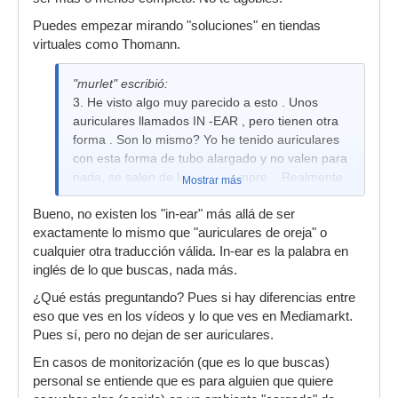
Puedes empezar mirando "soluciones" en tiendas
virtuales como Thomann.
"murlet" escribió:
3. He visto algo muy parecido a esto . Unos
auriculares llamados IN -EAR , pero tienen otra
forma . Son lo mismo? Yo he tenido auriculares
con esta forma de tubo alargado y no valen para
nada, se salen de la oreja siempre... Realmente
Mostrar más
van igual de bien que los otros y tienen la misma
Bueno, no existen los "in-ear" más allá de ser
funcionalidad?
exactamente lo mismo que "auriculares de oreja" o
cualquier otra traducción válida. In-ear es la palabra en
inglés de lo que buscas, nada más.
¿Qué estás preguntando? Pues si hay diferencias entre
eso que ves en los vídeos y lo que ves en Mediamarkt.
Pues sí, pero no dejan de ser auriculares.
En casos de monitorización (que es lo que buscas)
personal se entiende que es para alguien que quiere