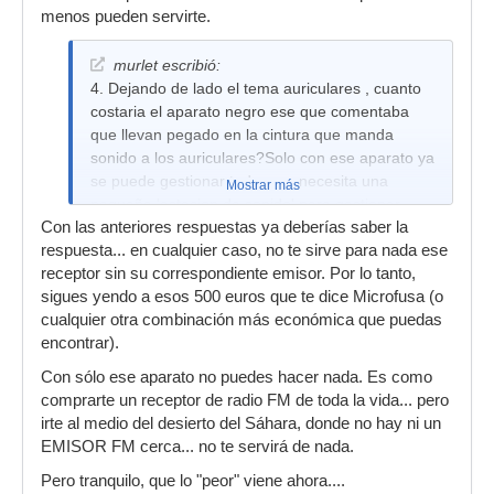
menos pueden servirte.
murlet escribió:
4. Dejando de lado el tema auriculares , cuanto
costaria el aparato negro ese que comentaba
que llevan pegado en la cintura que manda
sonido a los auriculares?Solo con ese aparato ya
se puede gestionar todo o se necesita una
Mostrar más
pequeña 'estacion de sonido' para gestionar
Con las anteriores respuestas ya deberías saber la
todo?
respuesta... en cualquier caso, no te sirve para nada ese
receptor sin su correspondiente emisor. Por lo tanto,
sigues yendo a esos 500 euros que te dice Microfusa (o
cualquier otra combinación más económica que puedas
encontrar).
Con sólo ese aparato no puedes hacer nada. Es como
comprarte un receptor de radio FM de toda la vida... pero
irte al medio del desierto del Sáhara, donde no hay ni un
EMISOR FM cerca... no te servirá de nada.
Pero tranquilo, que lo "peor" viene ahora....