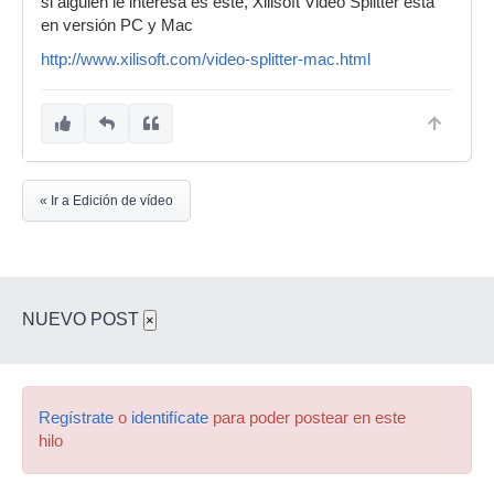
si alguien le interesa es este, Xilisoft Video Splitter está
en versión PC y Mac
http://www.xilisoft.com/video-splitter-mac.html
« Ir a Edición de vídeo
NUEVO POST
×
Regístrate
o
identifícate
para poder postear en este
hilo