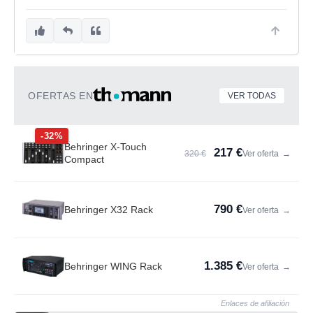
OFERTAS EN
VER TODAS
-32%
Behringer X-Touch
217 €
320 €
Ver oferta
→
Compact
790 €
Behringer X32 Rack
Ver oferta
→
1.385 €
Behringer WING Rack
Ver oferta
→
Enlaces de afiliación