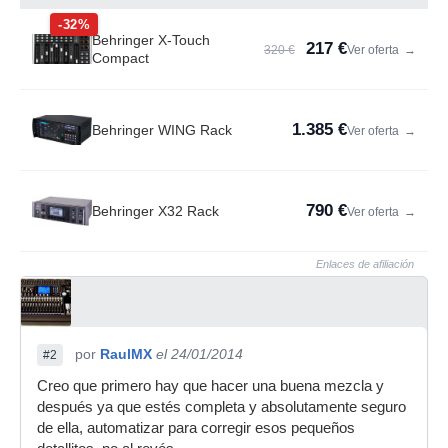
-32%
Behringer X-Touch
217 €
320 €
Ver oferta
→
Compact
1.385 €
Behringer WING Rack
Ver oferta
→
790 €
Behringer X32 Rack
Ver oferta
→
Enlaces de afiliación
por
RaulMX
el 24/01/2014
#2
Creo que primero hay que hacer una buena mezcla y
después ya que estés completa y absolutamente seguro
de ella, automatizar para corregir esos pequeños