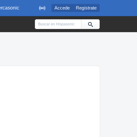

rcasonic
Accede
Regístrate