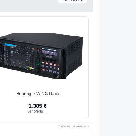
Behringer WING Rack
1.385 €
Ver oferta
→
Enlaces de afiliación