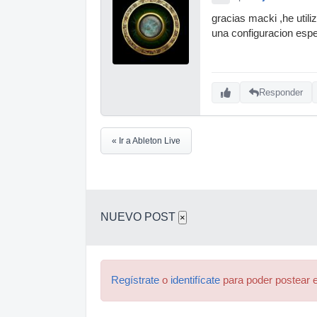
gracias macki ,he utili
una configuracion especi
Responder
« Ir a Ableton Live
NUEVO POST
×
Regístrate
o
identifícate
para poder postear e