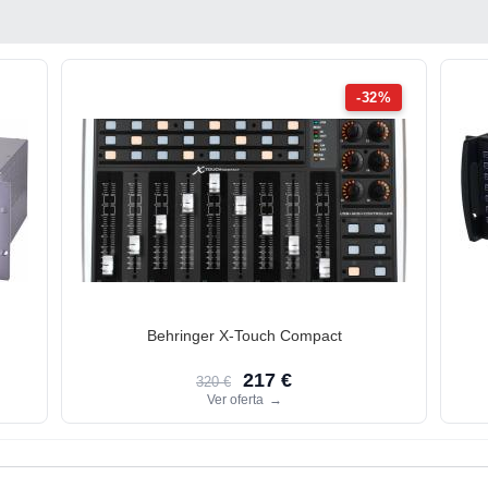
-32%
Behringer X-Touch Compact
217 €
320 €
Ver oferta
→