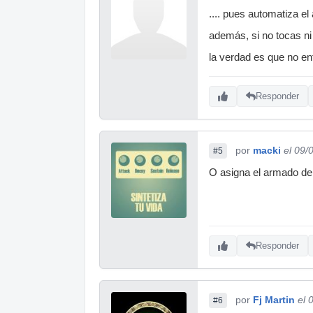
.... pues automatiza el
además, si no tocas ni
la verdad es que no ent
Responder
por
macki
el 09/
#5
O asigna el armado de l
Responder
por
Fj Martin
el 
#6