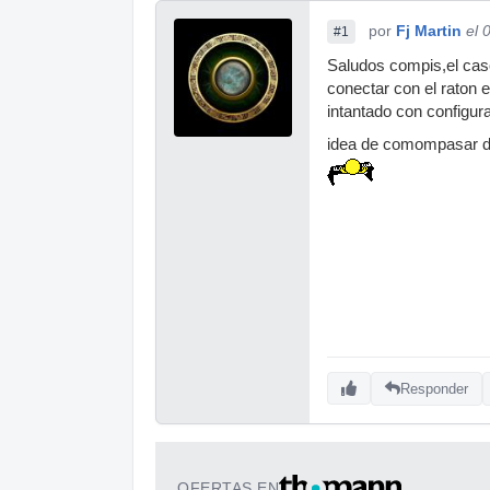
por
Fj Martin
el 
#1
Saludos compis,el cas
conectar con el raton e
intantado con configur
idea de comompasar de
Responder
OFERTAS EN