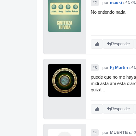
por
macki
el 07/
#2
No entiendo nada.
Responder
por
Fj Martin
el 
#3
puede que no me haya e
midi asta ahí está clar
quizá...
Responder
por
MUERTE
el 
#4