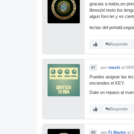
gracias a todos,en pri
libres(el resto los ten
algun foro leí y es ci
teclas del portatil,seg
Responder
por
macki
el 09/
#7
Puedes asignar las tecl
enciendes el KEY.
Date un repaso al manu
Responder
por
Fj Martin
el 
#8