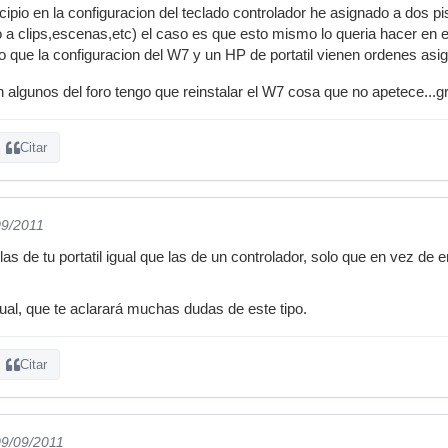
ncipio en la configuracion del teclado controlador he asignado a dos
go a clips,escenas,etc) el caso es que esto mismo lo queria hacer en e
erto que la configuracion del W7 y un HP de portatil vienen ordenes a
ún algunos del foro tengo que reinstalar el W7 cosa que no apetece...
Citar
09/2011
as de tu portatil igual que las de un controlador, solo que en vez de 
al, que te aclarará muchas dudas de este tipo.
Citar
09/09/2011