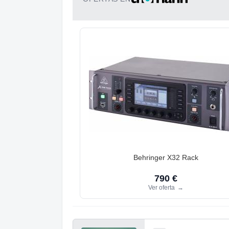
Behringer X32 Rack
790 €
Ver oferta
→