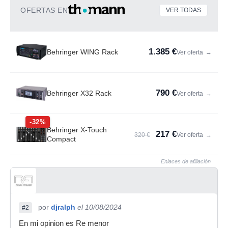
OFERTAS EN
VER TODAS
1.385 €
Behringer WING Rack
Ver oferta
→
790 €
Behringer X32 Rack
Ver oferta
→
-32%
Behringer X-Touch
217 €
320 €
Ver oferta
→
Compact
Enlaces de afiliación
por
djralph
el 10/08/2024
#2
En mi opinion es Re menor