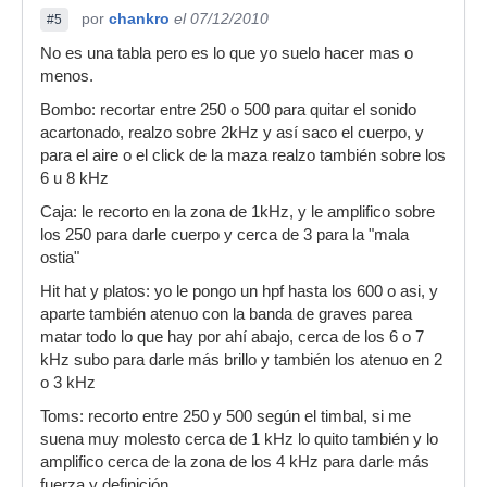
por
chankro
el 07/12/2010
#5
No es una tabla pero es lo que yo suelo hacer mas o
menos.
Bombo: recortar entre 250 o 500 para quitar el sonido
acartonado, realzo sobre 2kHz y así saco el cuerpo, y
para el aire o el click de la maza realzo también sobre los
6 u 8 kHz
Caja: le recorto en la zona de 1kHz, y le amplifico sobre
los 250 para darle cuerpo y cerca de 3 para la "mala
ostia"
Hit hat y platos: yo le pongo un hpf hasta los 600 o asi, y
aparte también atenuo con la banda de graves parea
matar todo lo que hay por ahí abajo, cerca de los 6 o 7
kHz subo para darle más brillo y también los atenuo en 2
o 3 kHz
Toms: recorto entre 250 y 500 según el timbal, si me
suena muy molesto cerca de 1 kHz lo quito también y lo
amplifico cerca de la zona de los 4 kHz para darle más
fuerza y definición.