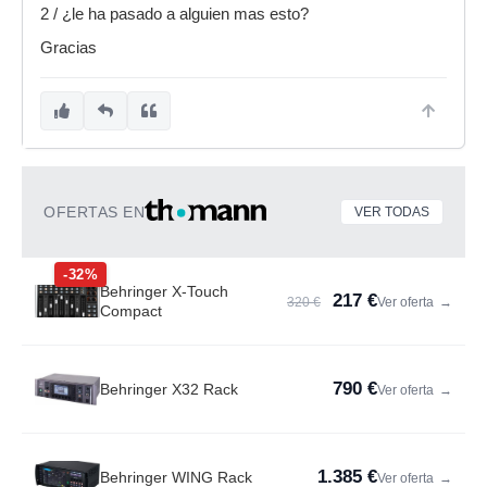
2 / ¿le ha pasado a alguien mas esto?
Gracias
OFERTAS EN
VER TODAS
-32%
Behringer X-Touch
217 €
320 €
Ver oferta
→
Compact
790 €
Behringer X32 Rack
Ver oferta
→
1.385 €
Behringer WING Rack
Ver oferta
→