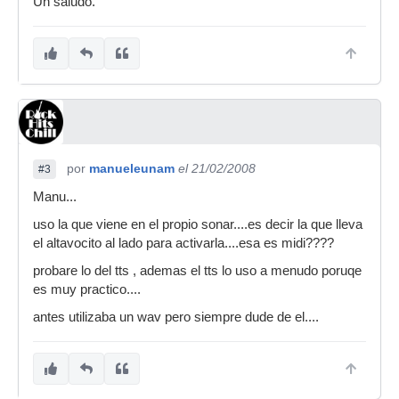
Un saludo.
compases,etc. Ahora cargo el TTS, la pista midi
la direcciono al canal 10 del TTS q es el q trae
por defecto el drum kit, (si el tema es un 4/4)
escribo en la ventana Piano Roll cuatro notas
negras en el primer compás con el sonido q más
me guste, cierro esa ventana y en la de Arreglos
convierto ese compás a loop, lo estiro a la
duración del proyecto y listo. Es un minuto y te
olvidas de problemas. Incluso puedes hacerte
por
manueleunam
el 21/02/2008
#3
una claqueta personalizada con diferentes
Manu...
sonidos , marcar la entrada o lo q se te ocurra.
uso la que viene en el propio sonar....es decir la que lleva
el altavocito al lado para activarla....esa es midi????
probare lo del tts , ademas el tts lo uso a menudo poruqe
es muy practico....
antes utilizaba un wav pero siempre dude de el....