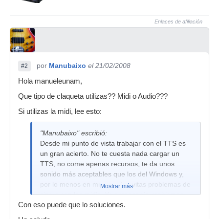
Enlaces de afiliación
por
Manubaixo
el 21/02/2008
#2
Hola manueleunam,
Que tipo de claqueta utilizas?? Midi o Audio???
Si utilizas la midi, lee esto:
"Manubaixo" escribió:
Desde mi punto de vista trabajar con el TTS es
un gran acierto. No te cuesta nada cargar un
TTS, no come apenas recursos, te da unos
sonido más aceptables que los del Windows y,
por lo menos en mi caso, te evitas problemas de
Mostrar más
sincro con los midis. Yo antes tenía problemas
Con eso puede que lo soluciones.
con las claquetas,que si se atrasaba un pelín,
que si no coincidía exactamente con los