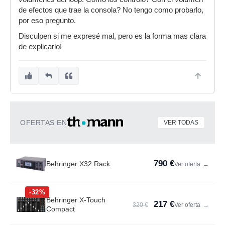
de efectos que trae la consola? No tengo como probarlo,
por eso pregunto.
Disculpen si me expresé mal, pero es la forma mas clara
de explicarlo!
OFERTAS EN
VER TODAS
790 €
Behringer X32 Rack
Ver oferta
→
-32%
Behringer X-Touch
217 €
320 €
Ver oferta
→
Compact