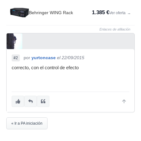
1.385 €
Behringer WING Rack
Ver oferta
→
Enlaces de afiliación
por
yurtoncase
el 22/09/2015
#2
correcto, con el control de efecto
« Ir a PA iniciación