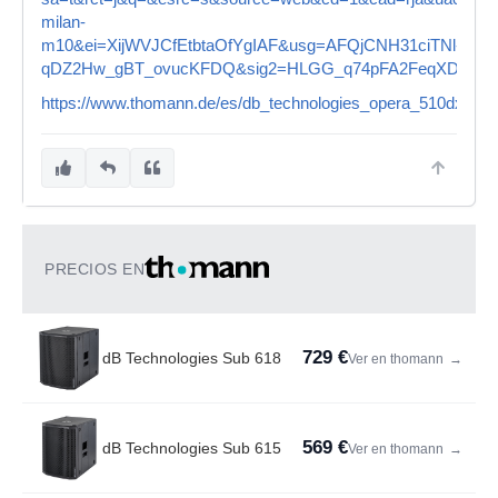
milan-
m10&ei=XijWVJCfEtbtaOfYgIAF&usg=AFQjCNH31ciTNl-
qDZ2Hw_gBT_ovucKFDQ&sig2=HLGG_q74pFA2FeqXD68sMQ
https://www.thomann.de/es/db_technologies_opera_510dx.htm
PRECIOS EN
729 €
dB Technologies Sub 618
Ver en thomann
→
569 €
dB Technologies Sub 615
Ver en thomann
→