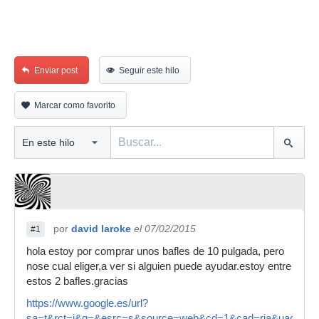
Enviar post
Seguir este hilo
Marcar como favorito
por
david laroke
el 07/02/2015
#1
hola estoy por comprar unos bafles de 10 pulgada, pero
nose cual eliger,a ver si alguien puede ayudar.estoy entre
estos 2 bafles.gracias
https://www.google.es/url?
sa=t&rct=j&q=&esrc=s&source=web&cd=1&cad=rja&uact=