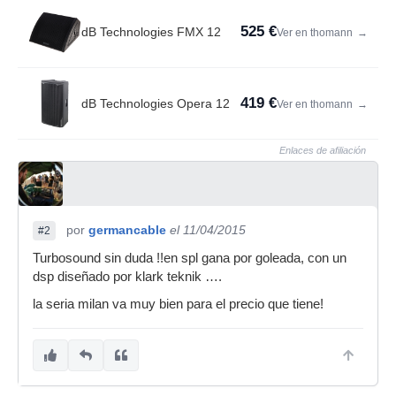
525 €
dB Technologies FMX 12
Ver en thomann
→
419 €
dB Technologies Opera 12
Ver en thomann
→
Enlaces de afiliación
por
germancable
el 11/04/2015
#2
Turbosound sin duda !!en spl gana por goleada, con un
dsp diseñado por klark teknik ….
la seria milan va muy bien para el precio que tiene!