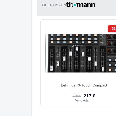
OFERTAS EN
-3
Behringer X-Touch Compact
217 €
320 €
Ver oferta
→