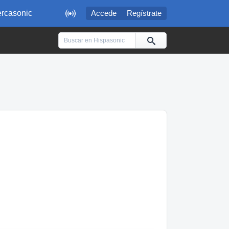

rcasonic
Accede
Regístrate