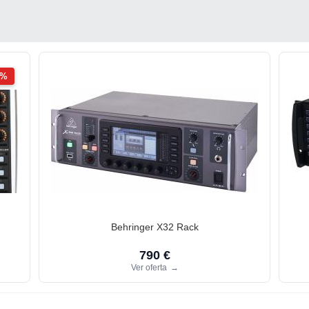
2%
Behringer X32 Rack
790 €
Ver oferta
→