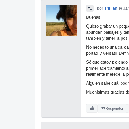
por
Trillian
el 31
#1
Buenas!
Quiero grabar un pequ
abundan paisajes y tam
también y tener la posi
No necesito una calid
portátil y versátil. Def
Sé que estoy pidiendo
primer acercamiento al
realmente merece la pe
Alguien sabe cuál pod
Muchísimas gracias d
Responder