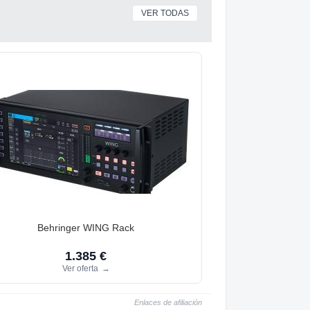
VER TODAS
Behringer WING Rack
1.385 €
Ver oferta
→
Enlaces de afiliación