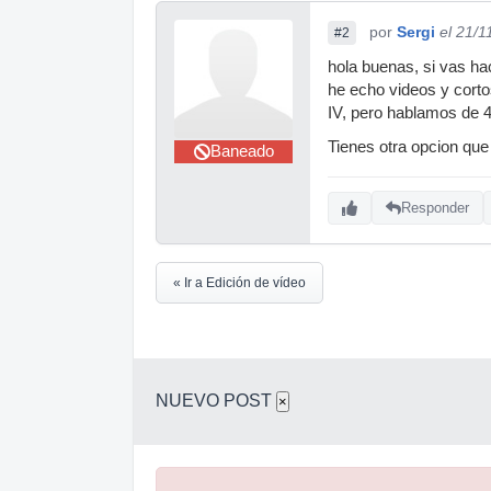
por
Sergi
el 21/1
#2
hola buenas, si vas hac
he echo videos y corto
IV, pero hablamos de 
Tienes otra opcion que 
Baneado
Responder
« Ir a Edición de vídeo
NUEVO POST
×