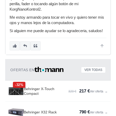
perilla, fader o tocando algún botón de mi
KorgNanoKontrol2.
Me estoy armando para tocar en vivo y quiero tener mis
ojos y manos lejos de la computadora.
Si alguien me puede ayudar se lo agradeceria, saludos!
OFERTAS EN
VER TODAS
-32%
Behringer X-Touch
217 €
320 €
Ver oferta
→
Compact
790 €
Behringer X32 Rack
Ver oferta
→