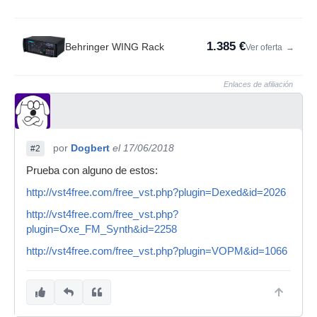
1.385 €
Behringer WING Rack
Ver oferta
→
Enlaces de afiliación
por
Dogbert
el 17/06/2018
#2
Prueba con alguno de estos:
http://vst4free.com/free_vst.php?plugin=Dexed&id=2026
http://vst4free.com/free_vst.php?
plugin=Oxe_FM_Synth&id=2258
http://vst4free.com/free_vst.php?plugin=VOPM&id=1066