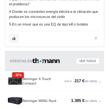
el problema?
4-Donde se convierten energía eléctrica la vibración que
producen los microsurcos del vinilo
5-En un mixer que es una EQ de tipo kill o Isolator
OFERTAS EN
VER TODAS
-32%
Behringer X-Touch
217 €
320 €
Ver oferta
→
Compact
1.385 €
Behringer WING Rack
Ver oferta
→