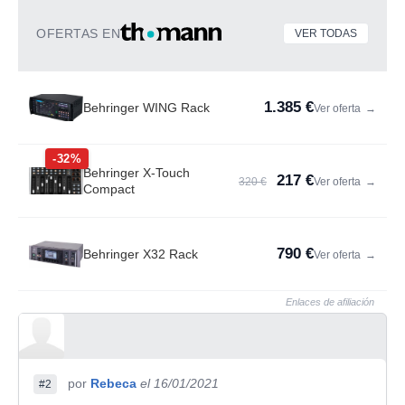
OFERTAS EN
VER TODAS
1.385 €
Behringer WING Rack
Ver oferta
→
-32%
Behringer X-Touch
217 €
320 €
Ver oferta
→
Compact
790 €
Behringer X32 Rack
Ver oferta
→
Enlaces de afiliación
por
Rebeca
el 16/01/2021
#2