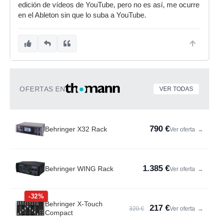
edición de vídeos de YouTube, pero no es así, me ocurre
en el Ableton sin que lo suba a YouTube.
OFERTAS EN
VER TODAS
790 €
Behringer X32 Rack
Ver oferta
→
1.385 €
Behringer WING Rack
Ver oferta
→
-32%
Behringer X-Touch
217 €
320 €
Ver oferta
→
Compact