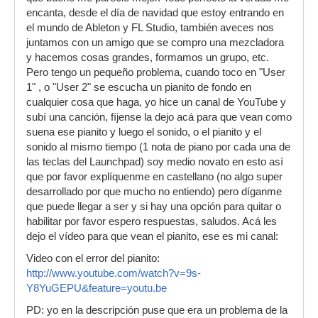
encanta, desde el día de navidad que estoy entrando en
el mundo de Ableton y FL Studio, también aveces nos
juntamos con un amigo que se compro una mezcladora
y hacemos cosas grandes, formamos un grupo, etc.
Pero tengo un pequeño problema, cuando toco en "User
1" , o "User 2" se escucha un pianito de fondo en
cualquier cosa que haga, yo hice un canal de YouTube y
subí una canción, fíjense la dejo acá para que vean como
suena ese pianito y luego el sonido, o el pianito y el
sonido al mismo tiempo (1 nota de piano por cada una de
las teclas del Launchpad) soy medio novato en esto así
que por favor explíquenme en castellano (no algo super
desarrollado por que mucho no entiendo) pero díganme
que puede llegar a ser y si hay una opción para quitar o
habilitar por favor espero respuestas, saludos. Acá les
dejo el vídeo para que vean el pianito, ese es mi canal:
Video con el error del pianito:
http://www.youtube.com/watch?v=9s-
Y8YuGEPU&feature=youtu.be
PD: yo en la descripción puse que era un problema de la