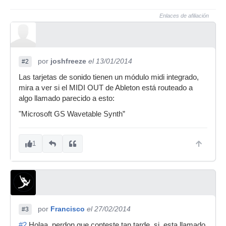
Enlaces de afiliación
por
joshfreeze
el 13/01/2014
#2
Las tarjetas de sonido tienen un módulo midi integrado,
mira a ver si el MIDI OUT de Ableton está routeado a
algo llamado parecido a esto:
"Microsoft GS Wavetable Synth”
1
por
Francisco
el 27/02/2014
#3
#2
Holaa, perdon que conteste tan tarde, si, esta llamado