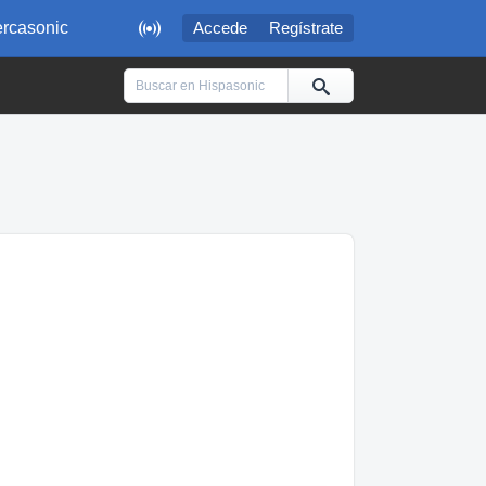

rcasonic
Accede
Regístrate