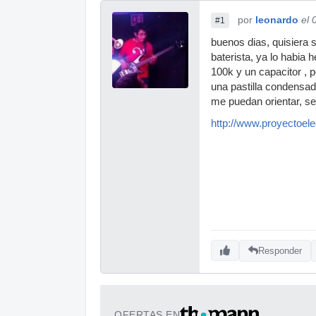
por
leonardo
el 
#1
buenos dias, quisiera 
baterista, ya lo habia 
100k y un capacitor , 
una pastilla condensa
me puedan orientar, se
http://www.proyectoel
Responder
OFERTAS EN