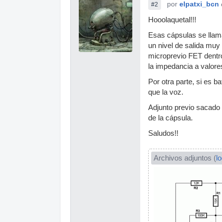
por
elpatxi_bcn
#2
Hooolaquetal!!!
Esas cápsulas se llama
un nivel de salida muy 
microprevio FET dentro
la impedancia a valor
Por otra parte, si es 
que la voz.
Adjunto previo sacado
de la cápsula.
Saludos!!
Archivos adjuntos (
l