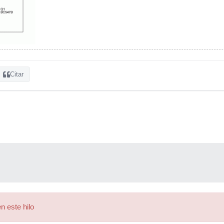
Citar
n este hilo