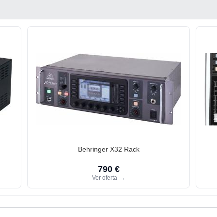
Behringer X32 Rack
790 €
Ver oferta
→