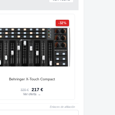
-32%
Behringer X-Touch Compact
217 €
320 €
Ver oferta
→
Enlaces de afiliación