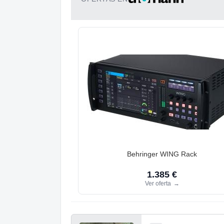
Behringer WING Rack
1.385 €
Ver oferta
→