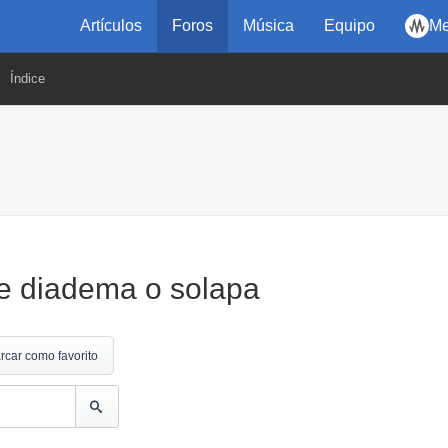
Artículos
Foros
Música
Equipo
Me
Índice
e diadema o solapa
rcar como favorito