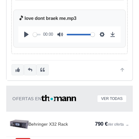
🎵
love dont braek me.mp3
00:00
OFERTAS EN
VER TODAS
790 €
Behringer X32 Rack
Ver oferta
→