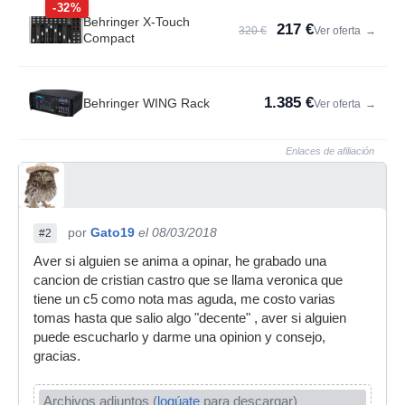
-32%
Behringer X-Touch
217 €
320 €
Ver oferta
→
Compact
1.385 €
Behringer WING Rack
Ver oferta
→
Enlaces de afiliación
por
Gato19
el 08/03/2018
#2
Aver si alguien se anima a opinar, he grabado una
cancion de cristian castro que se llama veronica que
tiene un c5 como nota mas aguda, me costo varias
tomas hasta que salio algo "decente" , aver si alguien
puede escucharlo y darme una opinion y consejo,
gracias.
Archivos adjuntos (
logúate
para descargar)