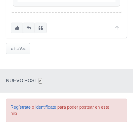
« Ir a Voz
NUEVO POST
×
Regístrate
o
identifícate
para poder postear en este
hilo