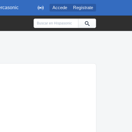

rcasonic
Accede
Regístrate