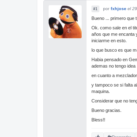
por
fxhjose
el 2
#1
Bueno ... primero que t
Ok. como sale en el ti
años que me encanta y
iniciarme en esto.
lo que busco es que m
Habia pensado en Gem. 
ademas no tengo idea l
en cuanto a mezcladore
y tampoco se si falta 
maquina.
Considerar que no teng
Bueno gracias.
Bless!!