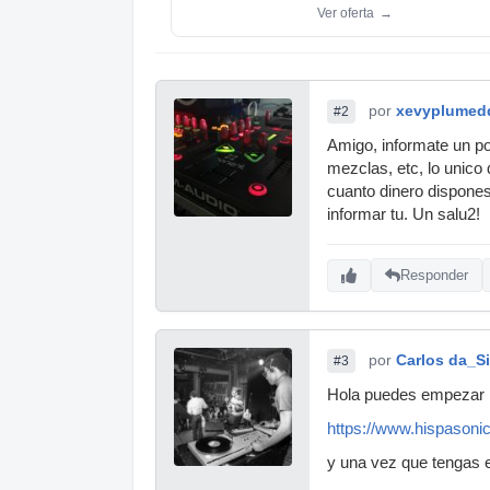
Ver oferta
→
por
xevyplumed
#2
Amigo, informate un poq
mezclas, etc, lo unico 
cuanto dinero dispones
informar tu. Un salu2!
Responder
por
Carlos da_Si
#3
Hola puedes empezar p
https://www.hispasonic.
y una vez que tengas 