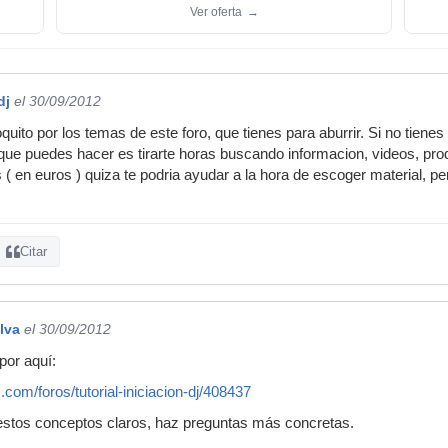
Ver oferta
→
dj
el 30/09/2012
uito por los temas de este foro, que tienes para aburrir. Si no tienes
que puedes hacer es tirarte horas buscando informacion, videos, produ
 ( en euros ) quiza te podria ayudar a la hora de escoger material, p
Citar
lva
el 30/09/2012
or aquí:
com/foros/tutorial-iniciacion-dj/408437
estos conceptos claros, haz preguntas más concretas.