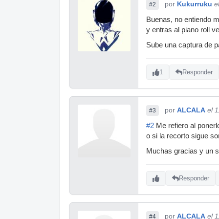
por
Kukurruku
e
#2
Buenas, no entiendo muy
y entras al piano roll 
Sube una captura de pa
1
Responder
por
ALCALA
el 
#3
#2
Me refiero al ponerl
o si la recorto sigue s
Muchas gracias y un s
Responder
por
ALCALA
el 
#4