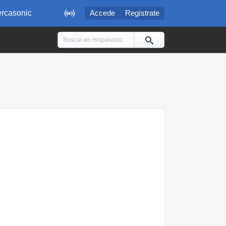

rcasonic
Accede
Regístrate