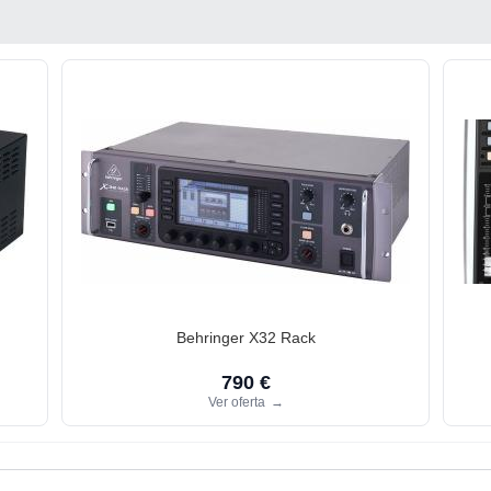
Behringer X32 Rack
790 €
Ver oferta
→