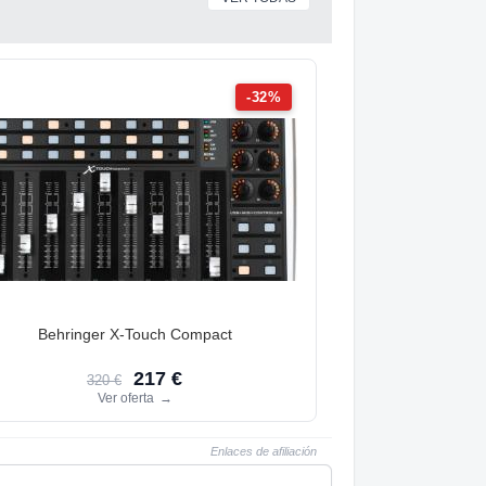
-32%
Behringer X-Touch Compact
217 €
320 €
Ver oferta
→
Enlaces de afiliación