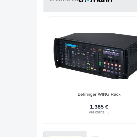
Behringer WING Rack
1.385 €
Ver oferta
→