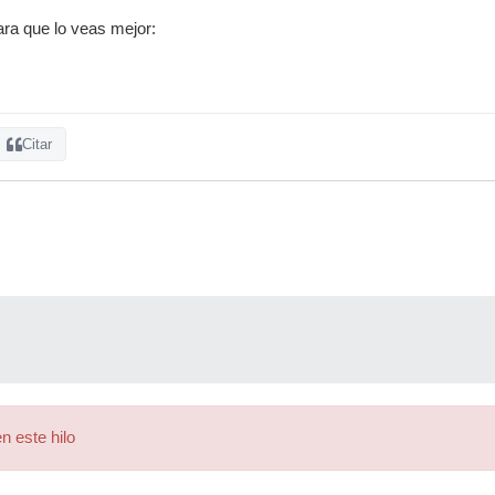
para que lo veas mejor:
Citar
n este hilo