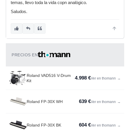
temas, llevo toda la vida copn analògico.
Saludos.
PRECIOS EN
Roland VAD516 V-Drum
4.998 €
Ver en thomann
→
Kit
639 €
Roland FP-30X WH
Ver en thomann
→
604 €
Roland FP-30X BK
Ver en thomann
→