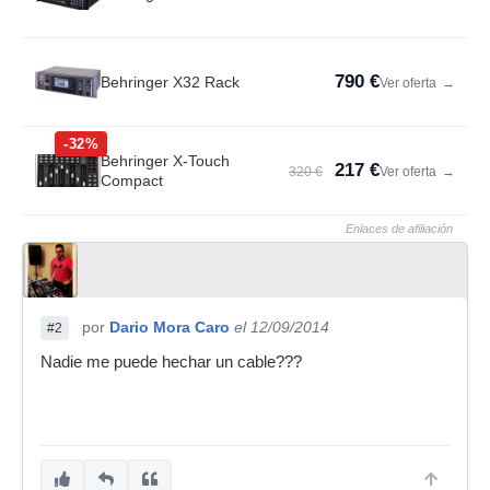
790 €
Behringer X32 Rack
Ver oferta
→
-32%
Behringer X-Touch
217 €
320 €
Ver oferta
→
Compact
Enlaces de afiliación
por
Dario Mora Caro
el 12/09/2014
#2
Nadie me puede hechar un cable???