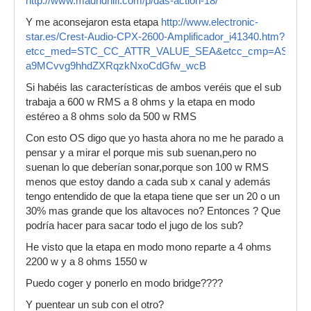
http://www.madridhifi.com/p/das-action-18/
Y me aconsejaron esta etapa
http://www.electronic-
star.es/Crest-Audio-CPX-2600-Amplificador_i41340.htm?
etcc_med=STC_CC_ATTR_VALUE_SEA&etcc_cmp=AS_cES_AB
a9MCvvg9hhdZXRqzkNxoCdGfw_wcB
Si habéis las características de ambos veréis que el sub
trabaja a 600 w RMS a 8 ohms y la etapa en modo
estéreo a 8 ohms solo da 500 w RMS
Con esto OS digo que yo hasta ahora no me he parado a
pensar y a mirar el porque mis sub suenan,pero no
suenan lo que deberían sonar,porque son 100 w RMS
menos que estoy dando a cada sub x canal y además
tengo entendido de que la etapa tiene que ser un 20 o un
30% mas grande que los altavoces no? Entonces ? Que
podría hacer para sacar todo el jugo de los sub?
He visto que la etapa en modo mono reparte a 4 ohms
2200 w y a 8 ohms 1550 w
Puedo coger y ponerlo en modo bridge????
Y puentear un sub con el otro?