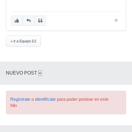
« Ir a Equipo DJ
NUEVO POST
×
Regístrate
o
identifícate
para poder postear en este
hilo