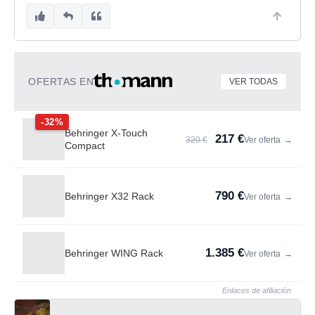
OFERTAS EN
VER TODAS
-32%
Behringer X-Touch
217 €
320 €
Ver oferta
→
Compact
790 €
Behringer X32 Rack
Ver oferta
→
1.385 €
Behringer WING Rack
Ver oferta
→
Enlaces de afiliación