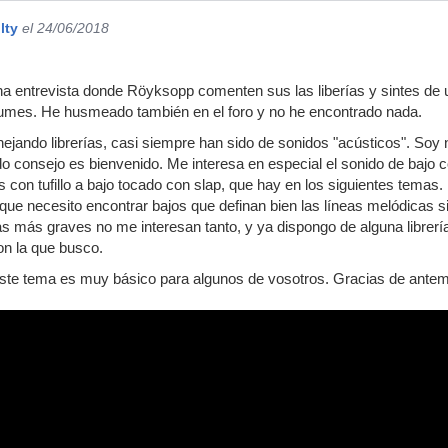
lty
el 24/06/2018
a entrevista donde Röyksopp comenten sus las liberías y sintes de us
mes. He husmeado también en el foro y no he encontrado nada.
jando librerías, casi siempre han sido de sonidos "acústicos". Soy ne
odo consejo es bienvenido. Me interesa en especial el sonido de bajo 
s con tufillo a bajo tocado con slap, que hay en los siguientes tem
que necesito encontrar bajos que definan bien las líneas melódicas 
as más graves no me interesan tanto, y ya dispongo de alguna librería 
on la que busco.
 este tema es muy básico para algunos de vosotros. Gracias de ante