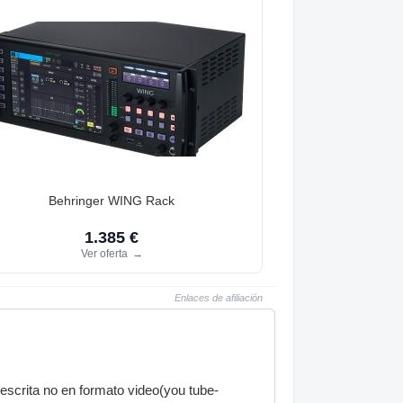
Behringer WING Rack
1.385 €
Ver oferta
→
Enlaces de afiliación
escrita no en formato video(you tube-