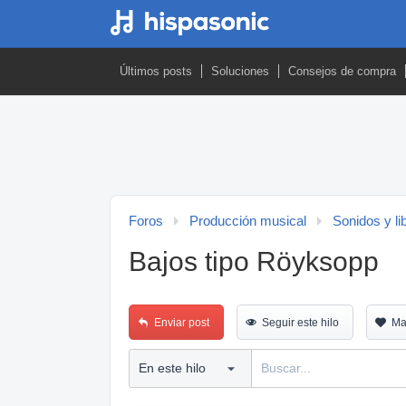
Últimos posts
Soluciones
Consejos de compra
Foros
Producción musical
Sonidos y li
Bajos tipo Röyksopp
Enviar post
Seguir este hilo
Ma