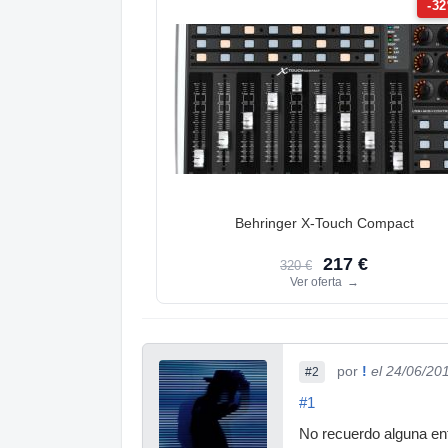
-3
Behringer X-Touch Compact
217 €
320 €
Ver oferta
→
por
!
el 24/06/20
#2
#1
No recuerdo alguna ent