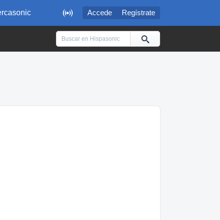

rcasonic
Accede
Regístrate