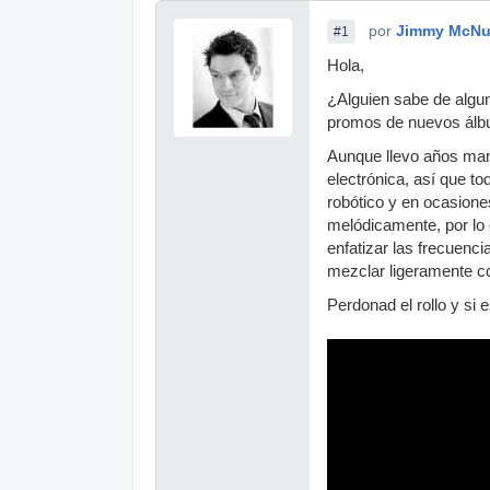
por
Jimmy McNu
#1
Hola,
¿Alguien sabe de algun
promos de nuevos álbu
Aunque llevo años mane
electrónica, así que t
robótico y en ocasione
melódicamente, por lo 
enfatizar las frecuenci
mezclar ligeramente c
Perdonad el rollo y si