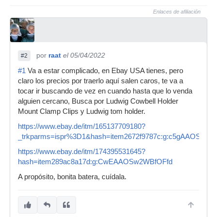
Enlaces de afiliación
por
raat
el 05/04/2022
#2
#1
Va a estar complicado, en Ebay USA tienes, pero
claro los precios por traerlo aquí salen caros, te va a
tocar ir buscando de vez en cuando hasta que lo venda
alguien cercano, Busca por Ludwig Cowbell Holder
Mount Clamp Clips y Ludwig tom holder.
https://www.ebay.de/itm/165137709180?
_trkparms=ispr%3D1&hash=item2672f9787c:g:c5gAAO
https://www.ebay.de/itm/174395531645?
hash=item289ac8a17d:g:CwEAAOSw2WBfOFfd
A propósito, bonita batera, cuídala.