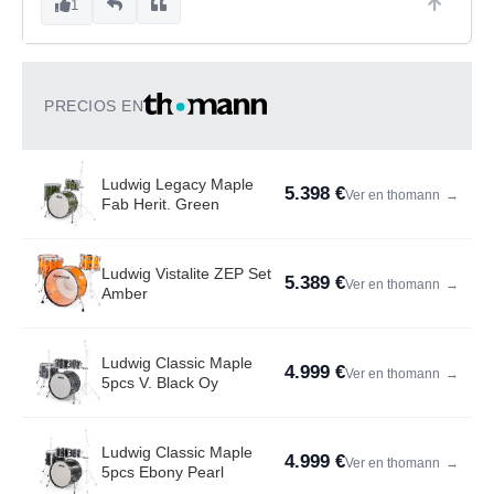
1
PRECIOS EN
Ludwig Legacy Maple
5.398 €
Ver en thomann
→
Fab Herit. Green
Ludwig Vistalite ZEP Set
5.389 €
Ver en thomann
→
Amber
Ludwig Classic Maple
4.999 €
Ver en thomann
→
5pcs V. Black Oy
Ludwig Classic Maple
4.999 €
Ver en thomann
→
5pcs Ebony Pearl