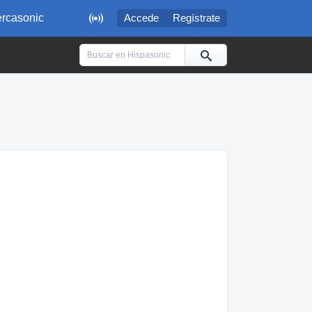

rcasonic
Accede
Regístrate