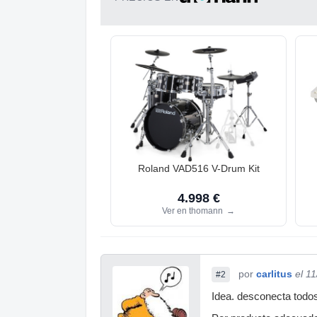
Roland VAD516 V-Drum Kit
4.998 €
Ver en thomann
→
por
carlitus
el 1
#2
Idea. desconecta todos