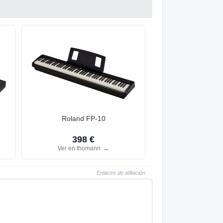
Roland FP-10
398 €
Ver en thomann
→
Enlaces de afiliación