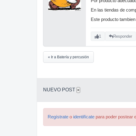
Por producto adecuado 
En las tiendas de comp
Este producto tambien 
1
Responder
« Ir a Batería y percusión
NUEVO POST
×
Regístrate
o
identifícate
para poder postear e