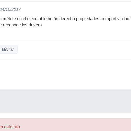
 24/10/2017
o,métete en el ejecutable botón derecho propiedades compartivilida
te reconoce los.drivers
Citar
n este hilo