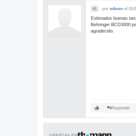
por
edson
el 01
#1
Estimados buenas tard
Behringer BCD3000 par
agradecido.
Responder
OFERTAS EN