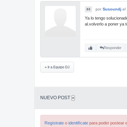
por
Susoundj
el
#4
Ya lo tengo solucionad
al.volverlo a poner ya 
Responder
« Ir a Equipo DJ
NUEVO POST
×
Regístrate
o
identifícate
para poder postear e