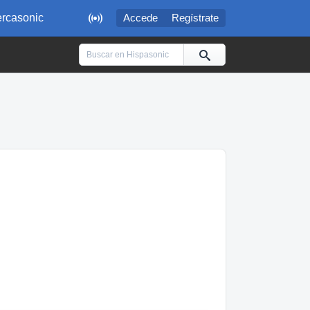

rcasonic
Accede
Regístrate