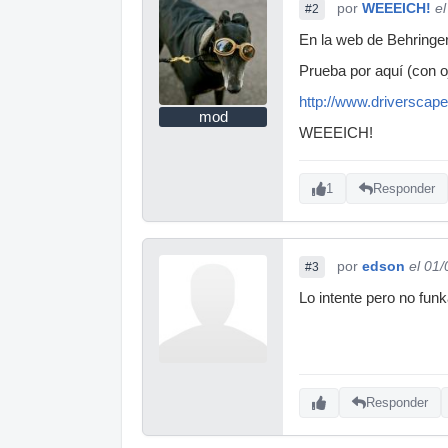
por
WEEEICH!
e
#2
En la web de Behringer
Prueba por aquí (con ojo
http://www.driversca
mod
WEEEICH!
1
Responder
por
edson
el 01
#3
Lo intente pero no funka
Responder