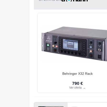
Behringer X32 Rack
790 €
Ver oferta
→