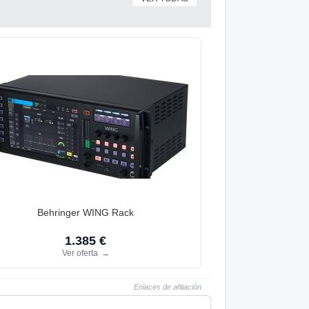
Behringer WING Rack
1.385 €
Ver oferta
→
Enlaces de afiliación