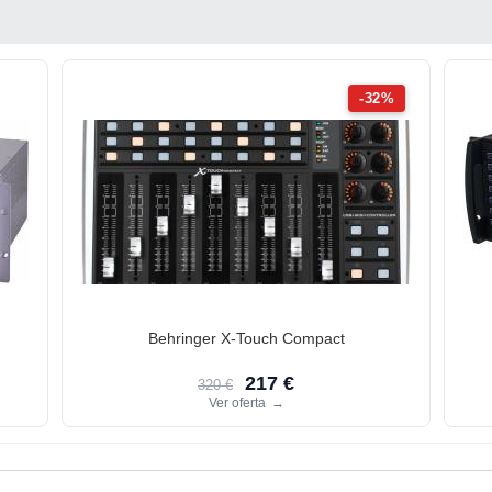
-32%
Behringer X-Touch Compact
217 €
320 €
Ver oferta
→