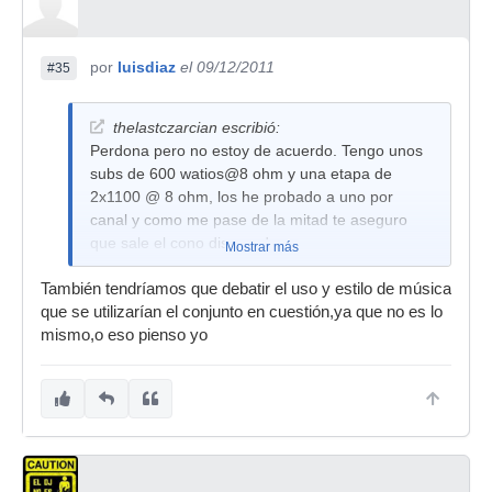
por
luisdiaz
el 09/12/2011
#35
thelastczarcian escribió:
Perdona pero no estoy de acuerdo. Tengo unos
subs de 600 watios@8 ohm y una etapa de
2x1100 @ 8 ohm, los he probado a uno por
canal y como me pase de la mitad te aseguro
que sale el cono disparado...
Mostrar más
Como sí que me van bien es a 3 por canal (la
También tendríamos que debatir el uso y estilo de música
etapa da 1800 @ 2 ohm) y van a tope y
que se utilizarían el conjunto en cuestión,ya que no es lo
aprovechando todo su potencial.
mismo,o eso pienso yo
Lo suyo es que la etapa tenga de un 15 a un 30
% más de potencia que las cajas, pero tampoco
pasa nada si tienen la misma. Lo malo es que
sea de menor potencia o de más de un 30% que
en mi caso ya te digo que me cargaba los subs
en un par de segundos como la pusiera a tope