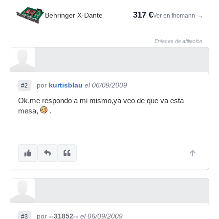
317 €
Behringer X-Dante
Ver en thomann
→
Enlaces de afiliación
por
kurtisblau
el 06/09/2009
#2
Ok,me respondo a mi mismo,ya veo de que va esta
mesa,
.
por
--31852--
el 06/09/2009
#3