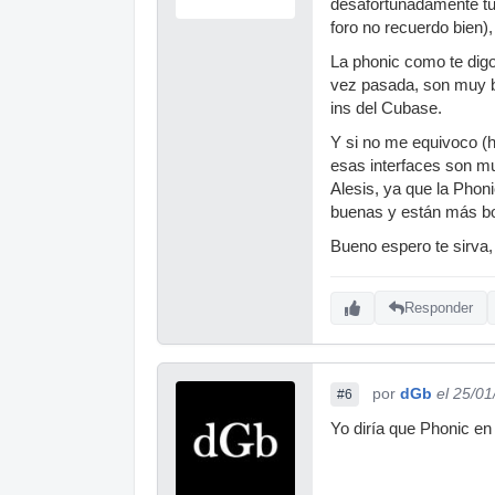
desafortunadamente tuv
foro no recuerdo bien)
La phonic como te digo
vez pasada, son muy bu
ins del Cubase.
Y si no me equivoco (
esas interfaces son mu
Alesis, ya que la Pho
buenas y están más boni
Bueno espero te sirva,
Responder
por
dGb
el 25/01
#6
Yo diría que Phonic en 