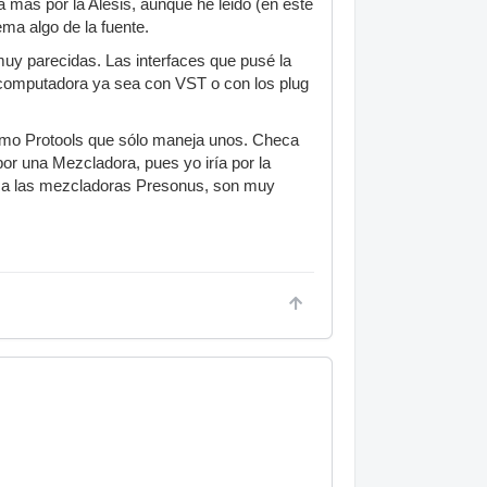
 más por la Alesis, aunque he leido (en este
ma algo de la fuente.
uy parecidas. Las interfaces que pusé la
a computadora ya sea con VST o con los plug
como Protools que sólo maneja unos. Checa
r una Mezcladora, pues yo iría por la
heca las mezcladoras Presonus, son muy