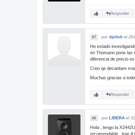
Responder
por
djclick
el 26
#7
He estado investigando
en Thomann pone las mi
diferencia de precio e
Creo qe decantare mas 
Muchas gracias a todos
Responder
por
LIBERA
el 3
#8
Hola , tengo la X2442U
recomendable , trae 4 I