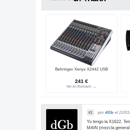
Behringer Xenyx X2442 USB
241 €
Ver en thomann
→
por
dGb
el 22/01
#2
Yo tengo la X1622. Ten
MAIN (mezcla general 