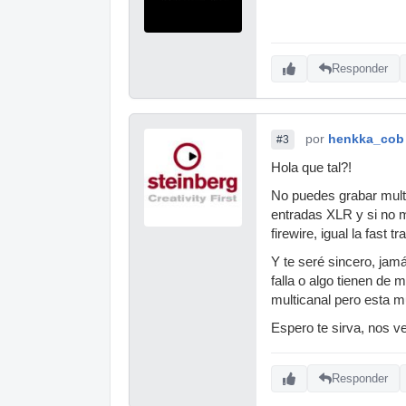
Responder
por
henkka_cob
#3
Hola que tal?!
No puedes grabar multi
entradas XLR y si no m
firewire, igual la fast
Y te seré sincero, jam
falla o algo tienen de
multicanal pero esta m
Espero te sirva, nos 
Responder