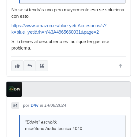
No se si tendrás uno pero mayormente eso se soluciona
con esto.
https://www.amazon.es/blue-yeti-Accesorios/s?
k=blue+yeti&rh=n%3A4965660031&page=2
Si lo tienes al descubierto es fácil que tengas ese
problema.
por
D4v
el 14/08/2024
#4
"Edwin" escribió:
micrófono Audio tecnica 4040