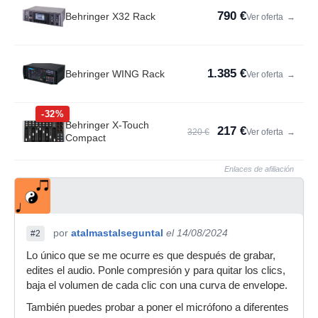
790 €
Behringer X32 Rack
Ver oferta
→
1.385 €
Behringer WING Rack
Ver oferta
→
-32%
Behringer X-Touch
217 €
320 €
Ver oferta
→
Compact
Enlaces de afiliación
por
atalmastalseguntal
el 14/08/2024
#2
Lo único que se me ocurre es que después de grabar,
edites el audio. Ponle compresión y para quitar los clics,
baja el volumen de cada clic con una curva de envelope.
También puedes probar a poner el micrófono a diferentes