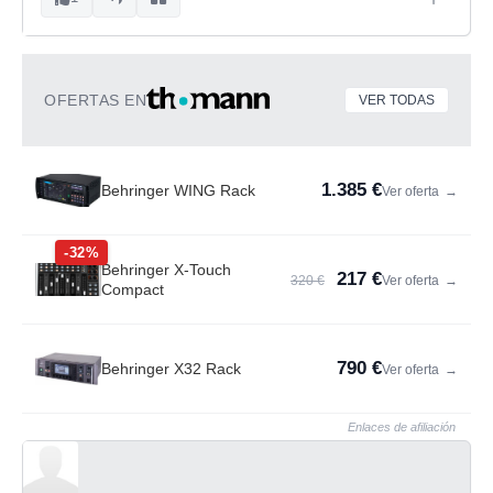
OFERTAS EN
VER TODAS
1.385 €
Behringer WING Rack
Ver oferta
→
-32%
Behringer X-Touch
217 €
320 €
Ver oferta
→
Compact
790 €
Behringer X32 Rack
Ver oferta
→
Enlaces de afiliación