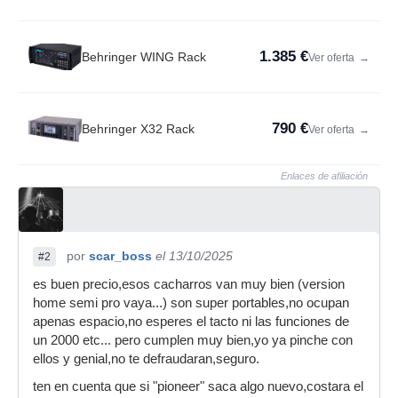
1.385 €
Behringer WING Rack
Ver oferta
→
790 €
Behringer X32 Rack
Ver oferta
→
Enlaces de afiliación
por
scar_boss
el 13/10/2025
#2
es buen precio,esos cacharros van muy bien (version
home semi pro vaya...) son super portables,no ocupan
apenas espacio,no esperes el tacto ni las funciones de
un 2000 etc... pero cumplen muy bien,yo ya pinche con
ellos y genial,no te defraudaran,seguro.
ten en cuenta que si "pioneer" saca algo nuevo,costara el