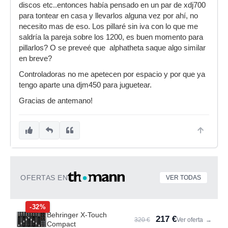
discos etc..entonces había pensado en un par de xdj700
para tontear en casa y llevarlos alguna vez por ahí, no
necesito mas de eso. Los pillaré sin iva con lo que me
saldría la pareja sobre los 1200, es buen momento para
pillarlos? O se preveé que alphatheta saque algo similar
en breve?
Controladoras no me apetecen por espacio y por que ya
tengo aparte una djm450 para juguetear.
Gracias de antemano!
OFERTAS EN
VER TODAS
-32%
Behringer X-Touch
217 €
320 €
Ver oferta
→
Compact