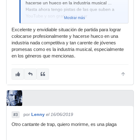
hacerse un hueco en la industria musical ...
Hasta ahora tengo pistas de las que suben a
YouTube y son gratis para usar
Mostrar más
Excelente y envidiable situación de partida para lograr
colocarse profesionalmente y hacerse hueco en una
industria nada competitiva y tan carente de jóvenes
promesas como es la industria musical, especialmente
en los géneros que mencionas.
por
Lenny
el 16/06/2019
#3
Otro cantante de trap, quiero morirme, es una plaga