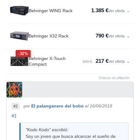
1.385 €
Behringer WING Rack
Ver oferta
→
790 €
Behringer X32 Rack
Ver oferta
→
-32%
Behringer X-Touch
217 €
320 €
Ver oferta
→
Compact
Enlaces de afiliación
por
El palanganero del bobo
el 16/06/2019
#2
#1
"Kodo Kodo" escribió:
Soy un joven que busca alcanzar el sueño de