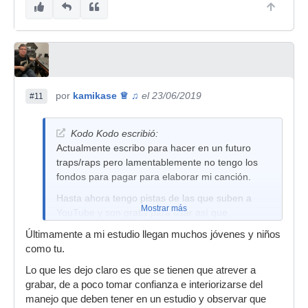
por
kamikase ♕ ♫
el 23/06/2019
#11
Kodo Kodo escribió:
Actualmente escribo para hacer en un futuro
traps/raps pero lamentablemente no tengo los
fondos para pagar para elaborar mi canción.
Hasta ahora tengo pistas de las que suben a
Mostrar más
YouTube y son gratis para usar así que
realmente necesitaría la grabación y demás.
Últimamente a mi estudio llegan muchos jóvenes y niños
como tu.
Lo que les dejo claro es que se tienen que atrever a
grabar, de a poco tomar confianza e interiorizarse del
manejo que deben tener en un estudio y observar que