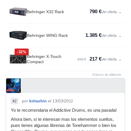
790 €
Behringer X32 Rack
Ver oferta
→
1.385 €
Behringer WING Rack
Ver oferta
→
-32%
Behringer X-Touch
217 €
320 €
Ver oferta
→
Compact
Enlaces de afiliación
por
kirtashin
el 13/03/2011
#2
Yo te recomendaria el Addictive Drums, es una pasada!
Ahora bien, si te interesan mas los elementos sueltos,
pues tienes algunas librerias de Tonehammer o bien los